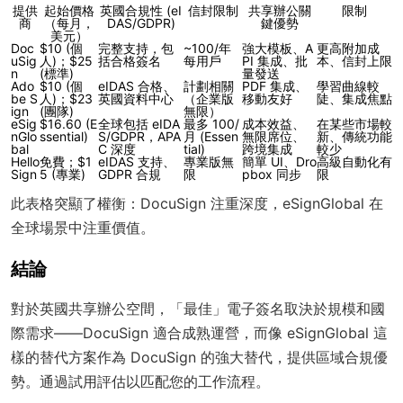
提供
起始價格
英國合規性 (eI
信封限制
共享辦公關
限制
商
（每月，
DAS/GDPR)
鍵優勢
美元）
Doc
$10 (個
完整支持，包
~100/年
強大模板、A
更高附加成
uSig
人)；$25
括合格簽名
每用戶
PI 集成、批
本、信封上限
n
(標準)
量發送
Ado
$10 (個
eIDAS 合格、
計劃相關
PDF 集成、
學習曲線較
be S
人)；$23
英國資料中心
（企業版
移動友好
陡、集成焦點
ign
(團隊)
無限）
eSig
$16.60 (E
全球包括 eIDA
最多 100/
成本效益、
在某些市場較
nGlo
ssential)
S/GDPR，APA
月 (Essen
無限席位、
新、傳統功能
bal
C 深度
tial)
跨境集成
較少
Hello
免費；$1
eIDAS 支持、
專業版無
簡單 UI、Dro
高級自動化有
Sign
5 (專業)
GDPR 合規
限
pbox 同步
限
此表格突顯了權衡：DocuSign 注重深度，eSignGlobal 在
全球場景中注重價值。
結論
對於英國共享辦公空間，「最佳」電子簽名取決於規模和國
際需求——DocuSign 適合成熟運營，而像 eSignGlobal 這
樣的替代方案作為 DocuSign 的強大替代，提供區域合規優
勢。通過試用評估以匹配您的工作流程。