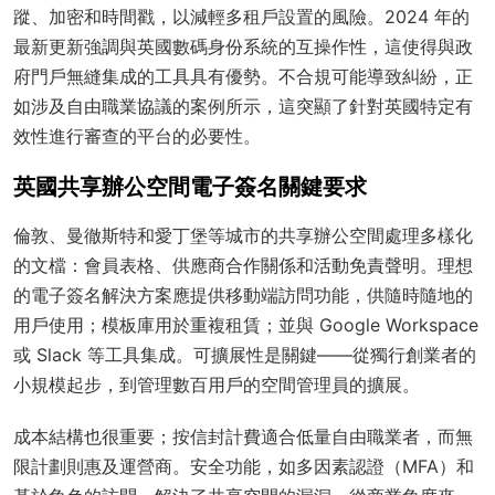
蹤、加密和時間戳，以減輕多租戶設置的風險。2024 年的
最新更新強調與英國數碼身份系統的互操作性，這使得與政
府門戶無縫集成的工具具有優勢。不合規可能導致糾紛，正
如涉及自由職業協議的案例所示，這突顯了針對英國特定有
效性進行審查的平台的必要性。
英國共享辦公空間電子簽名關鍵要求
倫敦、曼徹斯特和愛丁堡等城市的共享辦公空間處理多樣化
的文檔：會員表格、供應商合作關係和活動免責聲明。理想
的電子簽名解決方案應提供移動端訪問功能，供隨時隨地的
用戶使用；模板庫用於重複租賃；並與 Google Workspace
或 Slack 等工具集成。可擴展性是關鍵——從獨行創業者的
小規模起步，到管理數百用戶的空間管理員的擴展。
成本結構也很重要；按信封計費適合低量自由職業者，而無
限計劃則惠及運營商。安全功能，如多因素認證（MFA）和