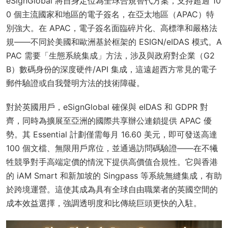
eSignGlobal 將自身定位為全球合規替代方案，支持超過 10
0 個主流國家和地區的電子簽名，在亞太地區（APAC）特
別強大。在 APAC，電子簽名面臨碎片化、高標準和嚴格法
規——不同於美國和歐洲基於框架的 ESIGN/eIDAS 模式。A
PAC 需要「生態系統集成」方法，涉及與政府對企業（G2
B）數碼身份的深度硬件/API 集成，這遠超西方常見的電子
郵件驗證或自我聲明方法的技術障礙。
對於英國用戶，eSignGlobal 確保與 eIDAS 和 GDPR 對
齊，同時為擴展至亞洲的國際共享辦公連鎖提供 APAC 優
勢。其 Essential 計劃僅需每月 16.60 美元，即可發送高達
100 個文檔、無限用戶席位，並通過訪問碼驗證——在不犧
牲競爭對手高端定價的情況下提供高價值合規性。它與香港
的 iAM Smart 和新加坡的 Singpass 等系統無縫集成，有助
於跨境運營。這使其成為具有全球自由職業者的英國空間的
成本效益選擇，強調透明度和比傳統巨頭更快的入駐。