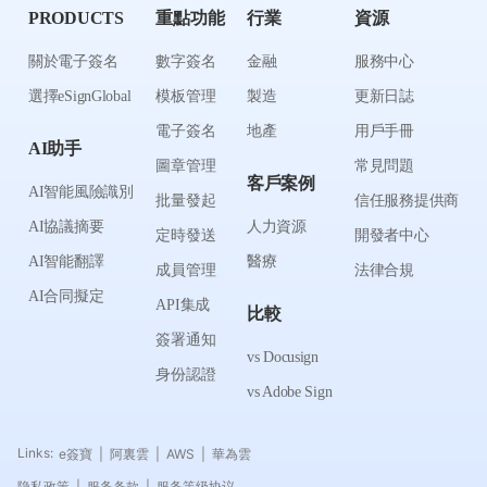
PRODUCTS
重點功能
行業
資源
關於電子簽名
數字簽名
金融
服務中心
選擇eSignGlobal
模板管理
製造
更新日誌
電子簽名
地產
用戶手冊
AI助手
圖章管理
常見問題
客戶案例
AI智能風險識別
批量發起
信任服務提供商
AI協議摘要
人力資源
定時發送
開發者中心
AI智能翻譯
醫療
成員管理
法律合規
AI合同擬定
API集成
比較
簽署通知
vs Docusign
身份認證
vs Adobe Sign
Links:
e簽寶
阿裏雲
AWS
華為雲
|
|
|
隐私政策
服务条款
服务等级协议
|
|