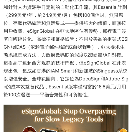
和針對人力資源手冊定制的自動化工作流。其Essential計劃
（299美元/年，約24.9美元/月）包括100個信封、無限席
位、存取代碼驗證和無縫集成——提供強大的價值，而無按
用戶收費。eSignGlobal 在亞太地區佔有優勢，那裡電子簽
署面臨碎片化、高標準和嚴格監管；不同於美歐的框架式ESI
GN/eIDAS（依賴電子郵件驗證或自我聲明），亞太要求生
態系統集成方法，與政府數碼ID的深度G2B硬體/API對接。
這提高了遠超西方規範的技術門檻，但eSignGlobal 在此表
現出色，集成如香港的iAM Smart和新加坡的Singpass系統
以增強安全。全球範圍內，它定位為DocuSign和Adobe Sig
n的成本效益替代品，Essential版本僅相當於16.6美元/月用
於100次發送——平衡合規性和可負擔性。