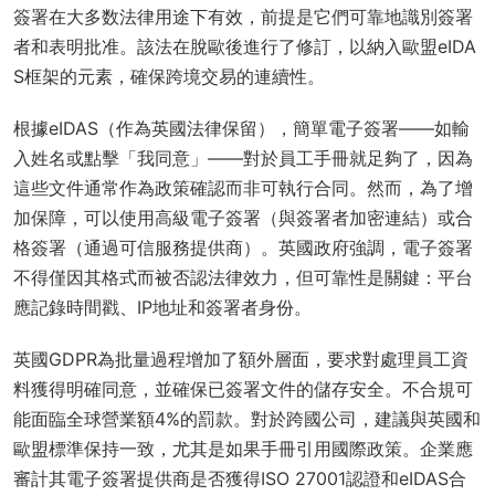
簽署在大多数法律用途下有效，前提是它們可靠地識別簽署
者和表明批准。該法在脫歐後進行了修訂，以納入歐盟eIDA
S框架的元素，確保跨境交易的連續性。
根據eIDAS（作為英國法律保留），簡單電子簽署——如輸
入姓名或點擊「我同意」——對於員工手冊就足夠了，因為
這些文件通常作為政策確認而非可執行合同。然而，為了增
加保障，可以使用高級電子簽署（與簽署者加密連結）或合
格簽署（通過可信服務提供商）。英國政府強調，電子簽署
不得僅因其格式而被否認法律效力，但可靠性是關鍵：平台
應記錄時間戳、IP地址和簽署者身份。
英國GDPR為批量過程增加了額外層面，要求對處理員工資
料獲得明確同意，並確保已簽署文件的儲存安全。不合規可
能面臨全球營業額4%的罰款。對於跨國公司，建議與英國和
歐盟標準保持一致，尤其是如果手冊引用國際政策。企業應
審計其電子簽署提供商是否獲得ISO 27001認證和eIDAS合