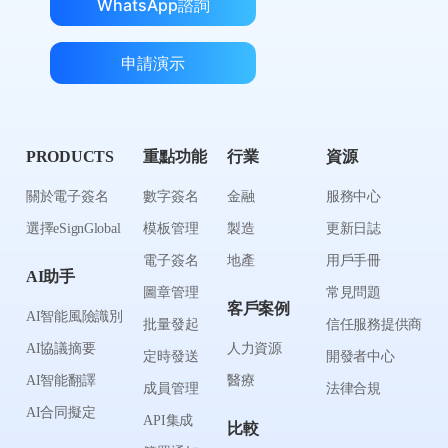
WhatsApp諮詢
申請演示
PRODUCTS
重點功能
行業
資源
關於電子簽名
數字簽名
金融
服務中心
選擇eSignGlobal
模板管理
製造
更新日誌
電子簽名
地產
用戶手冊
AI助手
圖章管理
常見問題
客戶案例
AI智能風險識別
批量發起
信任服務提供商
AI協議摘要
人力資源
定時發送
開發者中心
AI智能翻譯
醫療
成員管理
法律合規
AI合同擬定
API集成
比較