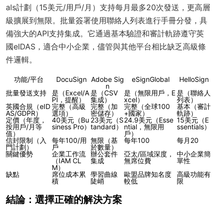
als計劃（15美元/用戶/月）支持每月最多20次發送，更高層
級擴展到無限。批量簽署使用聯絡人列表進行手冊分發，具
備強大的API支持集成。它通過基本驗證和審計軌跡遵守英
國eIDAS，適合中小企業，儘管與其他平台相比缺乏高級條
件邏輯。
功能/平台
DocuSign
Adobe Sig
eSignGlobal
HelloSign
n
批量發送支持
是（Excel/A
是（CSV
是（無限用戶，E
是（聯絡人
PI，提醒）
集成）
xcel）
列表）
英國合規（eID
完整（高級
完整（加
完整（全球100
基本（審計
AS/GDPR）
選項）
密儲存）
+國家）
軌跡）
定價（年度，
40美元（Bu
23美元（S
24.9美元（Esse
15美元（E
按用戶/月等
siness Pro）
tandard）
ntial，無限用
ssentials）
值）
戶）
信封限制（入
每年100/用
無限（基
每年100
每月20
門計劃）
戶
於數量）
關鍵優勢
企業工作流
辦公套件
亞太/區域深度，
中小企業簡
（IAM CL
集成
無席位費
單性
M）
缺點
席位成本累
學習曲線
歐盟品牌知名度
高級功能有
積
陡峭
較低
限
結論：選擇正確的解決方案