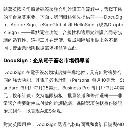
隨著英國公司將數碼簽署整合到維護工作流程中，選擇正確
的平台至關重要。下面，我們概述領先提供商——DocuSig
n、Adobe Sign、eSignGlobal 和 HelloSign（現為Dropbo
x Sign）——重點關注功能、合規性和適用於維護合同等協
議的适宜性。這些工具在定價、集成和區域重點上各不相
同，使企業能夠根據需求和預算匹配。
DocuSign：企業電子簽名市場領導者
DocuSign 在電子簽名領域佔據主導地位，具有針對複雜合
同的強大功能。其電子簽名計劃（Personal 每月10美元、St
andard 每用戶每月25美元、Business Pro 每用戶每月40美
元，按年計費）支持無限模板、批量發送和條件邏輯——非
常適合需要附件或付款的維護協議。進階選項包括身份驗證
附加組件，以實現AdES合規。
對於英國用戶，DocuSign 透過合格時間戳和審計日誌與eID