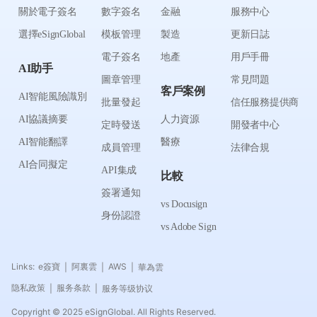
關於電子簽名
數字簽名
金融
服務中心
選擇eSignGlobal
模板管理
製造
更新日誌
電子簽名
地產
用戶手冊
AI助手
圖章管理
常見問題
客戶案例
AI智能風險識別
批量發起
信任服務提供商
AI協議摘要
人力資源
定時發送
開發者中心
AI智能翻譯
醫療
成員管理
法律合規
AI合同擬定
API集成
比較
簽署通知
vs Docusign
身份認證
vs Adobe Sign
Links:
e簽寶
阿裏雲
AWS
華為雲
|
|
|
隐私政策
服务条款
服务等级协议
|
|
Copyright © 2025 eSignGlobal. All Rights Reserved.