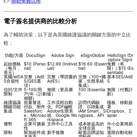
👉
開始免費試用
電子簽名提供商的比較分析
為了輔助決策，以下是為英國維護協議的關鍵方面的中立比
較：
功能/方面
DocuSign
Adobe Sign
eSignGlobal
HelloSign (Dr
opbox Sign)
起始價格
$10 (Perso
$12.99 (Individ
$16.60 (Essen
免費（有
（每月，
nal)
ual)
tial)
限）/ $15 (Es
美元）
sentials)
英國/eIDA
完整（AdE
完整（帶證書的
完整（100+國
基本SES/AdE
S合規性
S/QES選
AdES）
家，生態系統
S
項）
集成）
信封/文件
5-100/用
無限（更高層
100 (Essentia
無限（付費計
限制
戶/年（計劃
級）
l)
劃）
相關）
維護協議
批量發送、
工作流程自動
訪問代碼驗
模板、移動簽
關鍵功能
付款、附件
化、PDF編輯
證、G2B集成
署
集成
Salesforc
Adobe生態系
iAM Smart、Si
Dropbox、Z
e、Microso
統、Google Wo
ngpass、API
apier
ft 365
rkspace
優勢
企業可擴展
文件中心工具
成本效益高的
中小企業簡易
性
全球合規
性
限制
附加組件成
新手複雜
歐盟品牌認知
進階自動化較
本更高
度較低
少