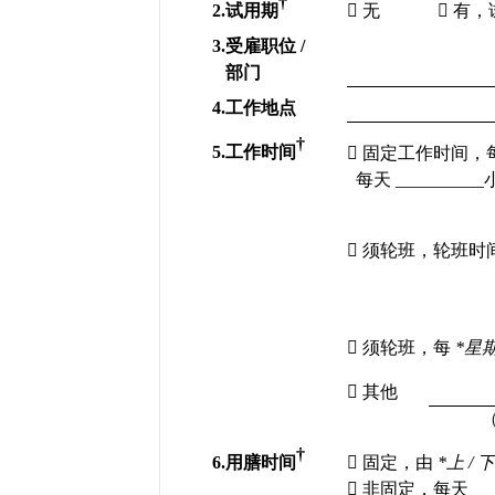
†
2.
试用期

无

有，
3.
受雇职位
 / 
部门
4.
工作地点
†
5.
工作时间

固定工作时间，
每天
 __________

须轮班，轮班时

须轮班，每
*
星

其他
†
6.
用膳时间

固定，由
*
上
 / 
下

非固定，每天
 __