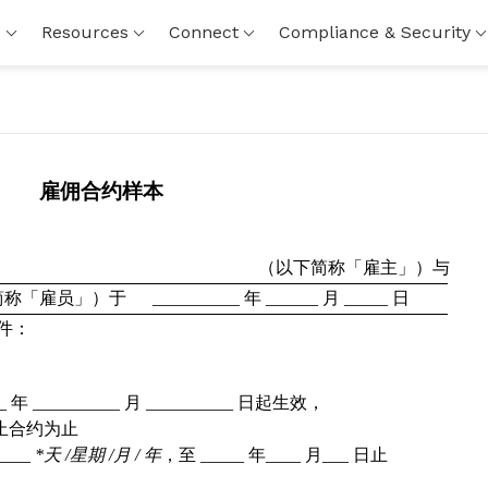
s
Resources
Connect
Compliance & Security
雇佣合约样本
（
以下简称「雇主」）与
简称「雇员」）于
__________ 
年
 ______ 
月
 _____ 
日
件：
_ 
年
 __________ 
月
 __________ 
日起生效，
止合约为止
____ 
*
天
 /
星期
 /
月
 / 
年
，至
 _____ 
年
____ 
月
___ 
日止