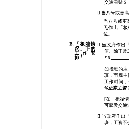
交通津贴
 $

当八号或更
当八号或更
无作出「极
位。
B.
「极端情

当政府作出
况」下的
值
。除正常
工作安
†
* $ _______
排
如接班的雇
班，而
雇主
工作时间，
%
正常工资
[
在
「极端
可获发交通

当政府作出
班，工资不