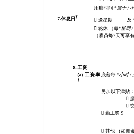
用膳时间
 *
属于
 / 
†
7.
休息日

逢星期
 _____ 
及
 

轮休
（每
*
星期
 / 
（雇员每
7
天可享
8.
工资
(a) 
工资率
底薪每
*
小时
 / 
†
另加以下津贴



勤工奖
 $____

其他
（如佣