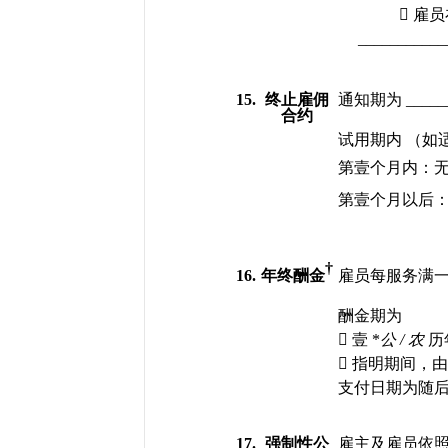

雇员
 __________
15.
终止雇佣
通知期为
 _____
合约
试用期内
（如
第壹个月内：
第壹个月以后
†
16.
年终酬金
雇员每服务满
酬金期为

壹
 *
公
 / 
农
历

指明期间，
支付日期为随
17.
强制性公
雇主及雇员依