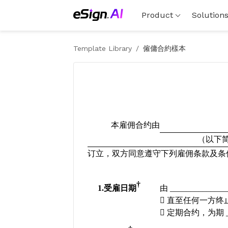
Product
Solution
Template Library
/
僱傭合約樣本
本雇佣合约由
（以下
订立，双方同意遵守下列雇佣条款及条
†
1.
受雇日期
由
 ______________

直至任何一方终

定期合约，为期
 