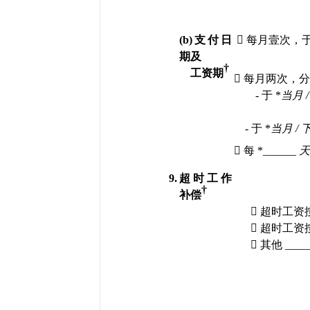
(b)
支付日

每月壹次，
期及
†
工资期

每月两次，
- 
于
 *
当月
 /
- 
于
 *
当月
 / 

每
 *______ 
9.
超时工作
†
补偿

超时工资

超时工资

其他
 ____
_______