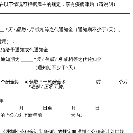
在以下情况可根据雇主的规定，享有疾病津贴（请说明）
________________________________________________________
__ *
天
 / 
星期
 / 
月
或相等之代通知金（通知期不少于
7
天）。
适用）：
无须给予通知或代通知金
：通知期为
 _____ *
天
 / 
星期
 / 
月
或相等之代通知金
（通知期不少于
7
天）
一个酬金期，可领取
 *
一笔酬金
 $ ____________ 
或
_______ 
个月
*
底薪
 / 
正常工资。
年
由
 ______
_ 
月
 _______ 
日至
 _______ 
月
 _______ 
日
后的
 *
公
 / 
农
历新年前
 ___________ 
天内。
照《强制性公积金计划条例》的规定向强制性公积金计划供款。