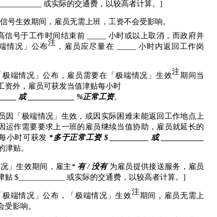
____________ 
或实际的交通费，以较高者计算。
]
高信号生效期间，雇员无需上班，工资不会受影响。
高信号于工作时间结束前
 _____ 
小时或以上取消，而政府并
注
端情况」公布
，雇员应尽量在
 _____ 
小时内返回工作岗
注
「极端情况」公布，雇员需要在「极端情况」生效
期间当
工资外，雇员可获发当值津贴每小时
_____ 
或
 ____________ %
正常工资
。
员因「极端情况」生效
，或因
实际困难未能返回工作地点上
因运作需要要求上一班的
雇员继续当值协助，雇员就延长的
每小时可获发
*
多于正常工资
 $ __________ 
或
 ___________ 
的津贴。
情况」生效期间
，雇主
*
有
 / 
没有
为雇员提供接送服务，雇员
津贴
 $____________ 
或实际的交通费，以较高者计算。
]
注
「极端情况」公布
，
「极端情况」生效
期间，雇员无需上
会受影响。