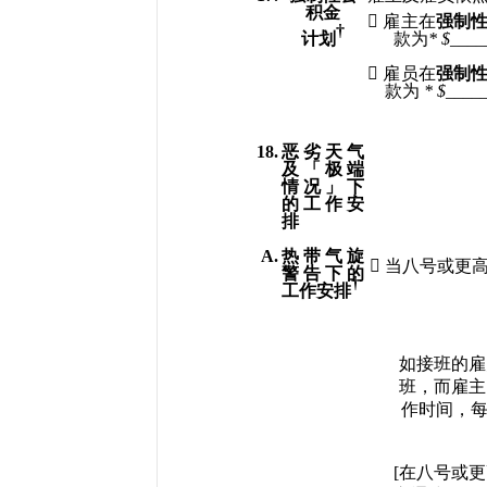
积金

雇主在
强制
†
计划
款为
* $
____

雇员在
强制
款为
 * $
____
18.
恶劣天气
及「极端
情况」下
的工作安
排
A.
热带气旋

当八号或更
警告下的
†
工作安排
如接班的雇
班，而雇主
作时间，
[
在八号或更