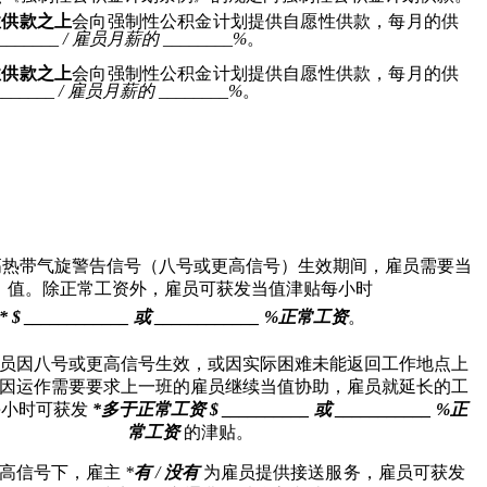
性供款之上
会向强制性公积金计划提供自愿性供款，每月的供
_______ 
/ 
雇员月薪的
________
%
。
性供款之上
会向强制性公积金计划提供自愿性供款，每月的供
_______ 
/ 
雇员月薪的
________
%
。
高热带气旋警告信号（八号或更高信号）生效期间，雇员需要当
值
。除正常工资外，雇员可获发当值津贴每小时
*
 $ ____________ 
或
 ____________ %
正常工资
。
员因
八号或更高信号生效
，或因实际困难未能返回工作地点上
因运作需要要求上一班的雇员继续当值协助，雇员就延长的工
每小时可获发
*
多于正常工资
 $ __________ 
或
 ___________ %
正
常工资
的津贴。
高信号下
，
雇主
*
有
/ 
没有
为雇员提供接送服务，雇员可获发