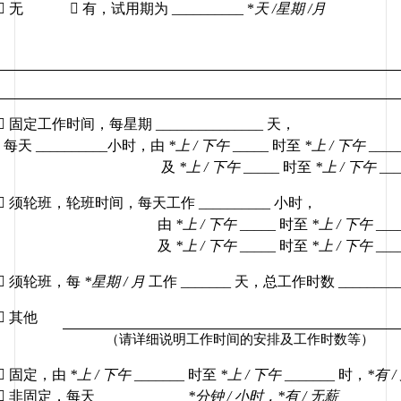

无

有，试用期为
 __________ *
天
 /
星期
 /
月

固定工作时间，每星期
 _______________ 
天，
每天
 __________
小时，由
*
上
 / 
下午
 _____ 
时至
*
上
 / 
下午
 ____
及
*
上
 / 
下午
 _____ 
时至
*
上
 / 
下午
 __

须轮班，轮班时间，每天工作
 __________ 
小时，
由
*
上
 / 
下午
 _____ 
时至
*
上
 / 
下午
 ___
及
*
上
 / 
下午
 _____ 
时至
*
上
 / 
下午
 ___

须轮班，每
*
星期
 / 
月
工作
 _______ 
天，总工作时数
 _________

其他
（请详细说明工作时间的安排及工作时数等）

固定，由
*
上
 / 
下午
 _______ 
时至
*
上
 / 
下午
 _______ 
时，
*
有
 / 

非固定，每天
 ____________ 
*
分钟
 / 
小时，
*
有
 / 
无薪