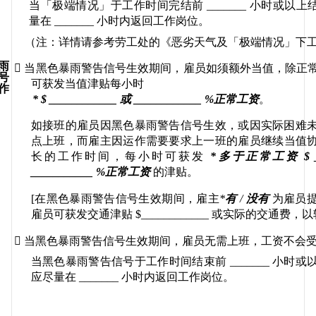
当「极端情况」于工作时间完结前
 _______ 
小时或以上
量在
 _______ 
小时内返回工作岗位。
（注：详情请参考劳工处的《恶劣天气及「极端情况」下
雨

当黑色暴雨警告信号生效期间，雇员如须额外当值
，除正
号
可获
发当值津贴每小时
作
* $ ____________ 
或
 ____________ %
正常工资
。
如接班的雇员因黑色暴雨警告信号生效，或因实际困难
点上班，而
雇主因运作需要要求上一班的
雇员继续当值
长的工作时间，每小时可获发
*
多于正常工资
 $ 
___________ %
正常工资
的津贴。
[
在黑色暴雨警告信号生效期间，雇主
*
有
 / 
没有
为雇员
雇员可获发交通津贴
 $____________ 
或实际的交通费，以

当黑色暴雨警告信号生效期间，雇员无需上班，工资不会
当黑色暴雨警告信号于工作时间结束前
 _______ 
小时或
应尽量在
 _______ 
小时内返回工作岗位。