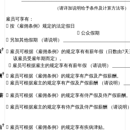
（请详加说明给予条件及计算方法等）
雇员可享有：

按《雇佣条例》规定的法定假日

公众假期

另加其他假期
（请说明）
 ____________________________
†
假

雇员可根据《雇佣条例》的规定享有有薪年假（日数由
7
天
该雇员受雇年期而定）。

雇员可根据雇主的规定享有有薪年假
（请说明）
 _______
†
酬

雇员可根据《雇佣条例》的规定享有产假及产假薪酬。

雇员可根据雇主的规定享有产假及产假薪酬
（请说明）
 __
薪

雇员可根据《雇佣条例》的规定享有侍产假及侍产假薪酬

雇员可根据雇主的规定享有侍产假及侍产假薪酬
（请说明
†
贴

雇员可根据《雇佣条例》的规定享有疾病津贴。