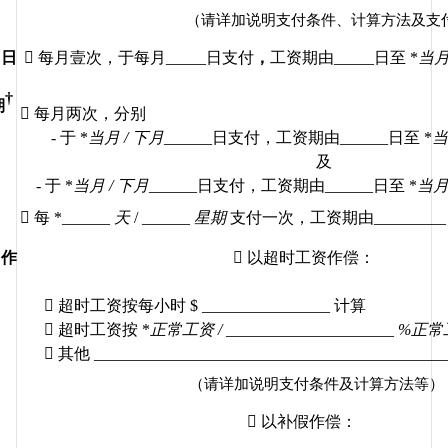
（请详加说明支付条件、计算方法及支
日

每月壹次，于每月
_____
日支付
，
工资期由
_____
日至
 *
当
†
期

每月两次，分别
- 
于
 *
当月
 / 
下月
______
日支付，工资期由
______
日至
 *
当
及
- 
于
 *
当月
 / 
下月
______
日支付，工资期由
______
日至
 *
当

每
 *______ 
天
 / ______ 
星期
支付一次，工资期由
_________
作

以超时工资作偿：

超时工资按每小时
 $ ________________ 
计算

超时工资按
 *
正常工资
 / _____________________ %
正常

其他
 ____________________________________________
（请详加说明支付条件及计算方法等）

以补假作偿：
______________________________________________