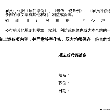
雇员可根据《雇佣条例》、《最低工资条例》、《雇员补偿
条例的条文享有其他权利、利益或保障。
如适用）另根据
 *
公司
____________________________________________
公布的其他规则和规章、权利、利益或保障也成为本合约的
白上述各项内容，并同意签字作实。双方均须保存一份合约
雇主或代表签名
姓名：
：
职位：
日期：