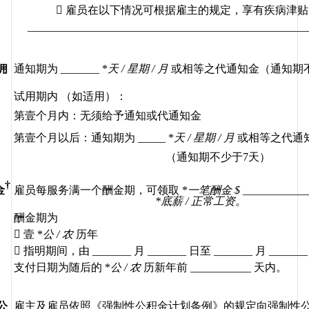

雇员在以下情况可根据雇主的规定，享有疾病津贴
 __________________________________________________
佣
通知期为
 _______ *
天
 / 
星期
 / 
月
或相等之代通知金（通知期
试用期内
（如适用）：
第壹个月内：无须给予通知或代通知金
第壹个月以后：通知期为
 _____ *
天
 / 
星期
 / 
月
或相等之代通
（通知期不少于
7
天）
†
金
雇员每服务满一个酬金期，可领取
 *
一笔酬金
 $ ____________
*
底薪
 / 
正常工资。
酬金期为

壹
 *
公
 / 
农
历年

指明期间，由
 ______
_ 
月
 _______ 
日至
 _______ 
月
 _______
支付日期为随后的
 *
公
 / 
农
历新年前
 ___________ 
天内。
公
雇主及雇员依照《强制性公积金计划条例》的规定向强制性