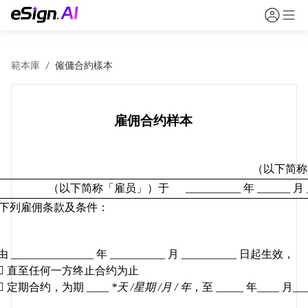
範本庫
/
僱傭合約樣本
雇佣合约样本
（
以下简称
（以下简称「雇员」）于
__________ 
年
 ______ 
月
下列雇佣条款及条件：
由
 _______________ 
年
 __________ 
月
 __________ 
日起生效，

直至任何一方终止合约为止

定期合约，为期
 ____ 
*
天
 /
星期
 /
月
 / 
年
，至
 _____ 
年
____ 
月
___