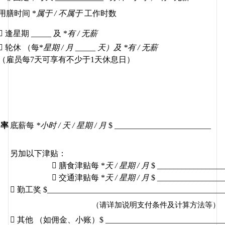
用膳时间
 *
属于
 / 
不属于
工作时数

逢星期
 _____ 
及
 *
有
 / 
无薪

轮休
（每
*
星期
 / 
月
 _____ 
天）
及
 *
有
 / 
无薪
（雇员每
7
天可享有不少于
1
天休息日）
率
底薪每
*
小时
 / 
天
 / 
星期
 / 
月
$ ________________________
另加以下津贴：

膳食津贴每
 *
天
 / 
星期
 / 
月
$ ________________

交通津贴每
 *
天
 / 
星期
 / 
月
$ ________________

勤工奖
 $____________________________________________
（请详加说明支付条件及计算方法等）

其他
（如佣金、小账）
$ _____________________________