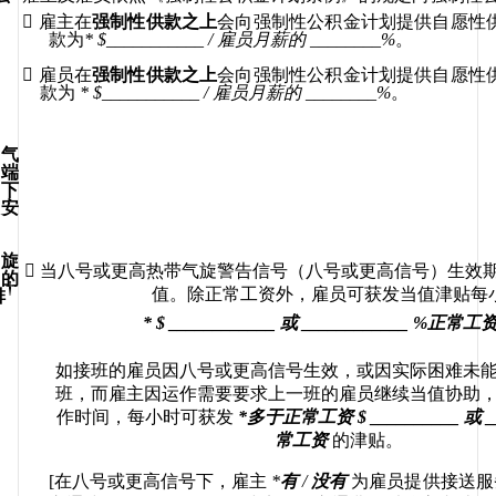

雇主在
强制性供款之上
会向强制性公积金计划提供自愿性
款为
* $
___________ 
/ 
雇员月薪的
________
%
。

雇员在
强制性供款之上
会向强制性公积金计划提供自愿性
款为
 * $
___________ 
/ 
雇员月薪的
________
%
。
气
端
下
安
旋

当八号或更高热带气旋警告信号（八号或更高信号）生效
的
†
值
。除正常工资外，雇员可获发当值津贴每
排
*
 $ ____________ 
或
 ____________ %
正常工
如接班的雇员因
八号或更高信号生效
，或因实际困难未
班，而雇主因运作需要要求上一班的雇员继续当值协助
作时间，每小时可获发
*
多于正常工资
 $ __________ 
或
 
常工资
的津贴。
[
在八号或更高信号下
，
雇主
*
有
/ 
没有
为雇员提供接送服