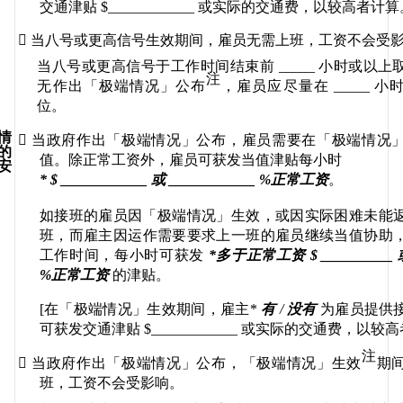
交通津贴
 $____________ 
或实际的交通费，以较高者计算

当八号或更高信号生效期间，雇员无需上班，工资不会受
当八号或更高信号于工作时间结束前
 _____ 
小时或以上
注
无作出「极端情况」公布
，雇员应尽量在
 _____ 
小
位。
情

当政府作出「极端情况」公布，雇员需要在「极端情况
的
值
。除正常工资外，雇员可获发当值津贴每小时
安
* $ ____________ 
或
 ____________ %
正常工资
。
如接班的雇员因「极端情况」生效
，或因
实际困难未能
班，而
雇主因运作需要要求上一班的
雇员继续当值协助
工作时间，每小时可获发
*
多于正常工资
 $ __________ 
%
正常工资
的津贴。
[
在
「极端情况」生效期间
，雇主
*
有
 / 
没有
为雇员提供
可获发交通津贴
 $____________ 
或实际的交通费，以较高
注

当政府作出「极端情况」公布
，
「极端情况」生效
期
班，工资不会受影响。