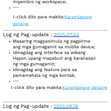
miyembro ng workspace;
······
I-click dito para makita:
Karagdagang
detalye
Log ng Pag-update
：
2025.07.03
Maaaring magpasimula ng pagpirma
ang mga gumagamit sa mobile device;
Idinagdag ang interface sa wikang
Hapon upang mapabuti ang karanasan
ng mga gumagamit;
Idinagdag ang feature para sa
pamamahala ng mga kontak;
······
I-click dito para makita:
Karagdagang detalye
Log ng Pag-update
：
2025.06.19