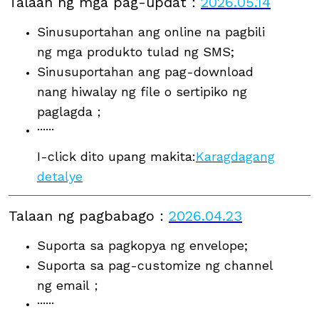
Talaan ng mga pag-updat
：
2026.05.14
Sinusuportahan ang online na pagbili
ng mga produkto tulad ng SMS;
Sinusuportahan ang pag-download
nang hiwalay ng file o sertipiko ng
paglagda；
······
I-click dito upang makita:
Karagdagang
detalye
Talaan ng pagbabago
：
2026.04.23
Suporta sa pagkopya ng envelope;
Suporta sa pag-customize ng channel
ng email；
······