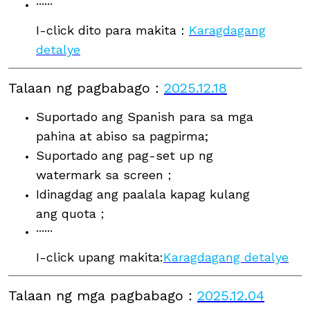
······
I-click dito para makita：
Karagdagang
detalye
Talaan ng pagbabago
：
2025.12.18
Suportado ang Spanish para sa mga
pahina at abiso sa pagpirma;
Suportado ang pag-set up ng
watermark sa screen；
Idinagdag ang paalala kapag kulang
ang quota；
······
I-click upang makita:
Karagdagang detalye
Talaan ng mga pagbabago
：
2025.12.04