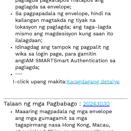
paglagda sa envelope;
Sa pagpapadala ng envelope, hindi na
kailangan magtakda ng tiyak na
lokasyon ng paglagda; ang taga-lagda
mismo ang magdesisyon kung saan ito
ilalagdaan;
Idinagdag ang tampok ng pagpalit ng
wika sa login page, para gamitin
ang
IAM SMART
Smart Authentication sa
paglagda;
······
I-click upang makita:
Karagdagang detalye
Talaan ng mga Pagbabago
：
2024.10.10
Maaaring magpadala ng mga envelope
ang mga gumagamit sa mga
tagapirmang nasa Hong Kong, Macau,