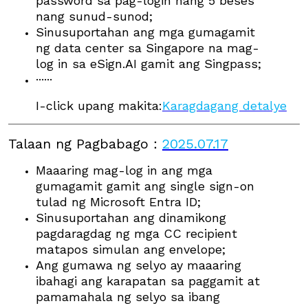
password sa pag-login nang 5 beses
nang sunud-sunod;
Sinusuportahan ang mga gumagamit
ng data center sa Singapore na mag-
log in sa eSign.AI gamit ang Singpass;
······
I-click upang makita:
Karagdagang detalye
Talaan ng Pagbabago
：
2025.07.17
Maaaring mag-log in ang mga
gumagamit gamit ang single sign-on
tulad ng Microsoft Entra ID;
Sinusuportahan ang dinamikong
pagdaragdag ng mga CC recipient
matapos simulan ang envelope;
Ang gumawa ng selyo ay maaaring
ibahagi ang karapatan sa paggamit at
pamamahala ng selyo sa ibang