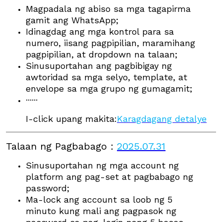
Magpadala ng abiso sa mga tagapirma
gamit ang WhatsApp
;
Idinagdag ang mga kontrol para sa
numero, iisang pagpipilian, maramihang
pagpipilian, at dropdown na talaan;
Sinusuportahan ang pagbibigay ng
awtoridad sa mga selyo, template, at
envelope sa mga grupo ng gumagamit;
······
I-click upang makita:
Karagdagang detalye
Talaan ng Pagbabago
：
2025.07.31
Sinusuportahan ng mga account ng
platform ang pag-set at pagbabago ng
password;
Ma-lock ang account sa loob ng 5
minuto kung mali ang pagpasok ng