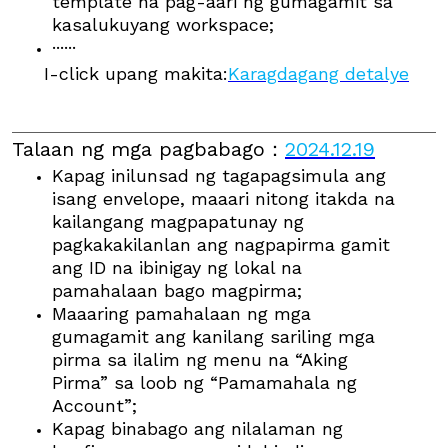
template na pag-aari ng gumagamit sa
kasalukuyang workspace;
······
I-click upang makita:
Karagdagang detalye
Talaan ng mga pagbabago
：
2024.12.19
Kapag inilunsad ng tagapagsimula ang
isang envelope, maaari nitong itakda na
kailangang magpapatunay ng
pagkakakilanlan ang nagpapirma gamit
ang ID na ibinigay ng lokal na
pamahalaan bago magpirma;
Maaaring pamahalaan ng mga
gumagamit ang kanilang sariling mga
pirma sa ilalim ng menu na “Aking
Pirma” sa loob ng “Pamamahala ng
Account”;
Kapag binabago ang nilalaman ng