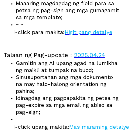
Maaaring magdagdag ng field para sa
petsa ng pag-sign ang mga gumagamit
sa mga template;
······
I-click para makita:
Higit pang detalye
Talaan ng Pag-update
：
2025.04.24
Gamitin ang AI upang agad na lumikha
ng maikli at tumpak na buod;
Sinusuportahan ang mga dokumento
na may halo-halong orientation ng
pahina;
Idinagdag ang pagpapakita ng petsa ng
pag-expire sa mga email ng abiso sa
pag-sign;
······
I-click upang makita:
Mas maraming detalye