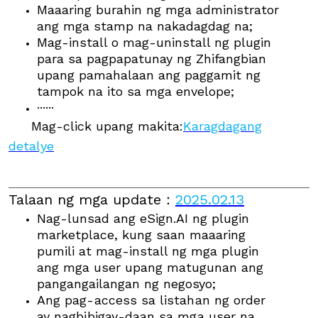
Maaaring burahin ng mga administrator
ang mga stamp na nakadagdag na;
Mag-install o mag-uninstall ng plugin
para sa pagpapatunay ng Zhifangbian
upang pamahalaan ang paggamit ng
tampok na ito sa mga envelope;
······
Mag-click upang makita:
Karagdagang
detalye
Talaan ng mga update
：
2025.02.13
Nag-lunsad ang eSign.AI ng plugin
marketplace, kung saan maaaring
pumili at mag-install ng mga plugin
ang mga user upang matugunan ang
pangangailangan ng negosyo;
Ang pag-access sa listahan ng order
ay nagbibigay-daan sa mga user na