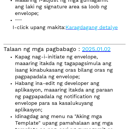
ang laki ng signature area sa loob ng
envelope;
······
I-click upang makita:
Karagdagang detalye
Talaan ng mga pagbabago
：
2025.01.02
Kapag nag-i-initiate ng envelope,
maaaring itakda ng tagapagsimula ang
isang kinabukasang oras bilang oras ng
pagpapadala ng envelope;
Habang ina-edit ng developer ang
aplikasyon, maaaring itakda ang paraan
ng pagpapadala ng notification ng
envelope para sa kasalukuyang
aplikasyon;
Idinagdag ang menu na "Aking mga
Template" upang pamahalaan ang mga