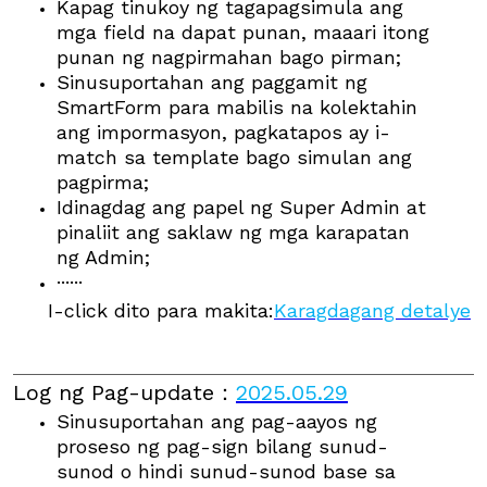
Kapag tinukoy ng tagapagsimula ang
mga field na dapat punan, maaari itong
punan ng nagpirmahan bago pirman;
Sinusuportahan ang paggamit ng
SmartForm para mabilis na kolektahin
ang impormasyon, pagkatapos ay i-
match sa template bago simulan ang
pagpirma;
Idinagdag ang papel ng Super Admin at
pinaliit ang saklaw ng mga karapatan
ng Admin;
······
I-click dito para makita:
Karagdagang detalye
Log ng Pag-update
：
2025.05.29
Sinusuportahan ang pag-aayos ng
proseso ng pag-sign bilang sunud-
sunod o hindi sunud-sunod base sa