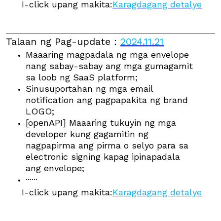
I-click upang makita:
Karagdagang detalye
Talaan ng Pag-update
：
2024.11.21
Maaaring magpadala ng mga envelope
nang sabay-sabay ang mga gumagamit
sa loob ng SaaS platform;
Sinusuportahan ng mga email
notification ang pagpapakita ng brand
LOGO;
[openAPI] Maaaring tukuyin ng mga
developer kung gagamitin ng
nagpapirma ang pirma o selyo para sa
electronic signing kapag ipinapadala
ang envelope;
······
I-click upang makita:
Karagdagang detalye