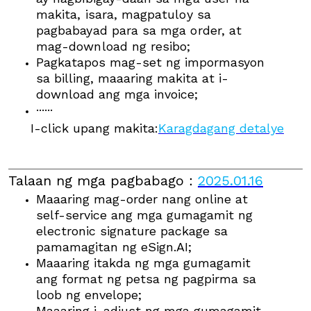
makita, isara, magpatuloy sa
pagbabayad para sa mga order, at
mag-download ng resibo;
Pagkatapos mag-set ng impormasyon
sa billing, maaaring makita at i-
download ang mga invoice;
······
I-click upang makita:
Karagdagang detalye
Talaan ng mga pagbabago
：
2025.01.16
Maaaring mag-order nang online at
self-service ang mga gumagamit ng
electronic signature package sa
pamamagitan ng eSign.AI;
Maaaring itakda ng mga gumagamit
ang format ng petsa ng pagpirma sa
loob ng envelope;
Maaaring i-adjust ng mga gumagamit