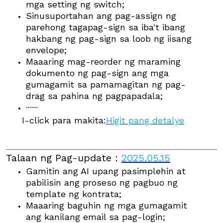
mga setting ng switch;
Sinusuportahan ang pag-assign ng
parehong tagapag-sign sa iba't ibang
hakbang ng pag-sign sa loob ng iisang
envelope;
Maaaring mag-reorder ng maraming
dokumento ng pag-sign ang mga
gumagamit sa pamamagitan ng pag-
drag sa pahina ng pagpapadala;
······
I-click para makita:
Higit pang detalye
Talaan ng Pag-update
：
2025.05.15
Gamitin ang AI upang pasimplehin at
pabilisin ang proseso ng pagbuo ng
template ng kontrata;
Maaaring baguhin ng mga gumagamit
ang kanilang email sa pag-login;