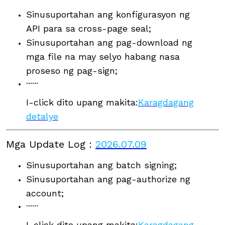
Sinusuportahan ang konfigurasyon ng
API para sa cross-page seal;
Sinusuportahan ang pag-download ng
mga file na may selyo habang nasa
proseso ng pag-sign;
······
I-click dito upang makita:
Karagdagang
detalye
Mga Update Log
：
2026.07.09
Sinusuportahan ang batch signing;
Sinusuportahan ang pag-authorize ng
account;
······
I-click dito upang makita:
Karagdagang