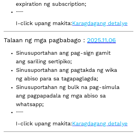
expiration ng subscription;
······
I-click upang makita:
Karagdagang detalye
Talaan ng mga pagbabago
：
2025.11.06
Sinusuportahan ang pag-sign gamit
ang sariling sertipiko;
Sinusuportahan ang pagtakda ng wika
ng abiso para sa tagapaglagda;
Sinusuportahan ng bulk na pag-simula
ang pagpapadala ng mga abiso sa
whatsapp;
······
I-click upang makita:
Karagdagang detalye