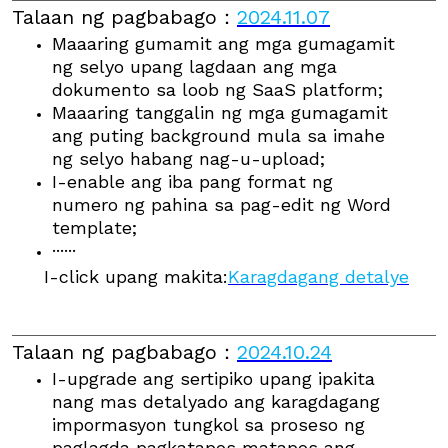
Talaan ng pagbabago
：
2024.11.07
Maaaring gumamit ang mga gumagamit
ng selyo upang lagdaan ang mga
dokumento sa loob ng SaaS platform;
Maaaring tanggalin ng mga gumagamit
ang puting background mula sa imahe
ng selyo habang nag-u-upload;
I-enable ang iba pang format ng
numero ng pahina sa pag-edit ng Word
template;
······
I-click upang makita:
Karagdagang detalye
Talaan ng pagbabago
：
2024.10.24
I-upgrade ang sertipiko upang ipakita
nang mas detalyado ang karagdagang
impormasyon tungkol sa proseso ng
paglagda pagkatapos matapos ang