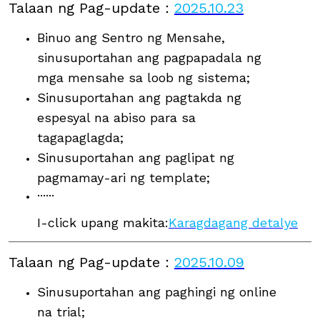
Talaan ng Pag-update
：
2025.10.23
Binuo ang Sentro ng Mensahe,
sinusuportahan ang pagpapadala ng
mga mensahe sa loob ng sistema;
Sinusuportahan ang pagtakda ng
espesyal na abiso para sa
tagapaglagda;
Sinusuportahan ang paglipat ng
pagmamay-ari ng template;
······
I-click upang makita:
Karagdagang detalye
Talaan ng Pag-update
：
2025.10.09
Sinusuportahan ang paghingi ng online
na trial;