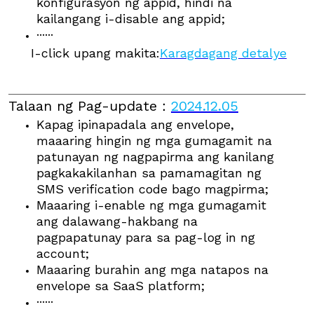
konfigurasyon ng appid, hindi na
kailangang i-disable ang appid;
······
I-click upang makita:
Karagdagang detalye
Talaan ng Pag-update
：
2024.12.05
Kapag ipinapadala ang envelope,
maaaring hingin ng mga gumagamit na
patunayan ng nagpapirma ang kanilang
pagkakakilanhan sa pamamagitan ng
SMS verification code bago magpirma;
Maaaring i-enable ng mga gumagamit
ang dalawang-hakbang na
pagpapatunay para sa pag-log in ng
account;
Maaaring burahin ang mga natapos na
envelope sa SaaS platform;
······