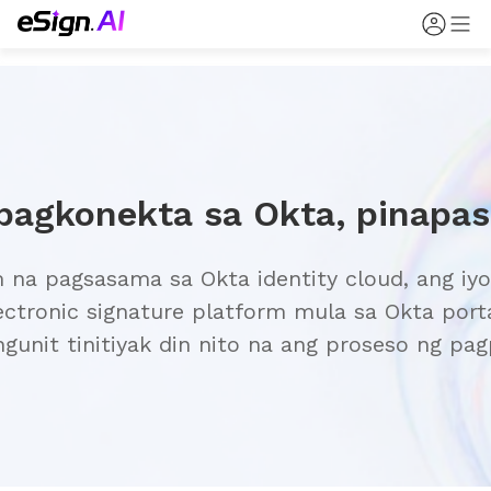
na pagsasama sa Okta identity cloud, ang iyon
tronic signature platform mula sa Okta portal
unit tinitiyak din nito na ang proseso ng pa
t pagsunod sa pamamagitan ng sentralisadon