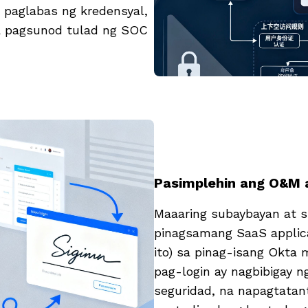
 paglabas ng kredensyal,
a pagsunod tulad ng SOC
Pasimplehin ang O&M a
Maaaring subaybayan at s
pinagsamang SaaS applica
ito) sa pinag-isang Okta
pag-login ay nagbibigay 
seguridad, na napagtatan