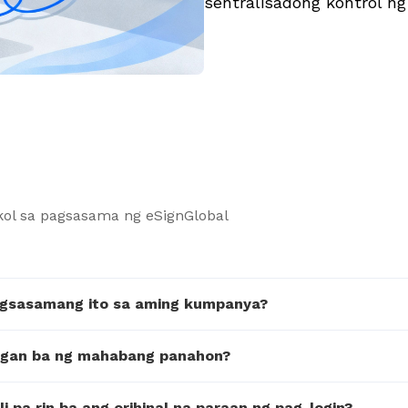
sentralisadong kontrol ng
ol sa pagsasama ng eSignGlobal
pagsasamang ito sa aming kumpanya?
angan ba ng mahabang panahon?
 pa rin ba ang orihinal na paraan ng pag-login?