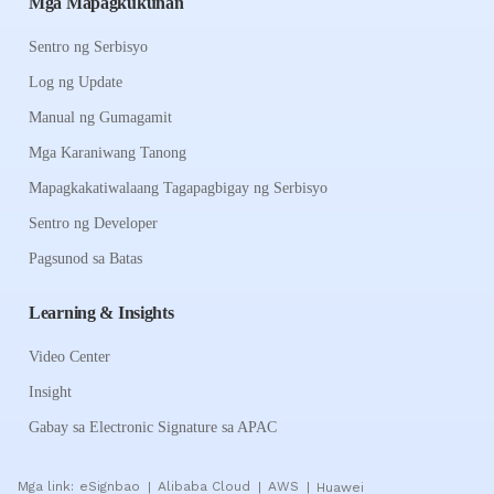
Mga Mapagkukunan
Sentro ng Serbisyo
Log ng Update
Manual ng Gumagamit
Mga Karaniwang Tanong
Mapagkakatiwalaang Tagapagbigay ng Serbisyo
Sentro ng Developer
Pagsunod sa Batas
Learning & Insights
Video Center
Insight
Gabay sa Electronic Signature sa APAC
Mga link:
eSignbao
Alibaba Cloud
AWS
Huawei
|
|
|