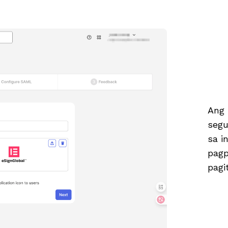
Ang
segu
sa i
pagp
pagi