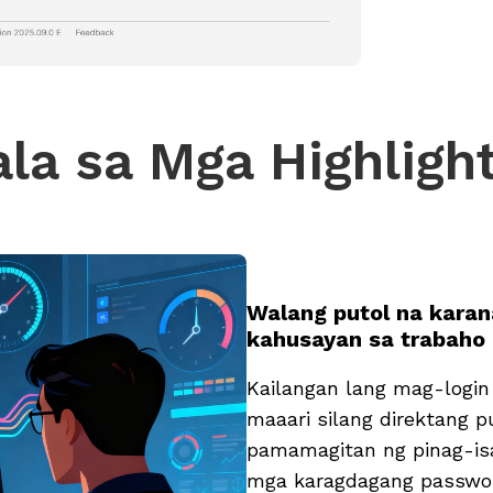
la sa Mga Highligh
Walang putol na karan
kahusayan sa trabaho
Kailangan lang mag-login
maaari silang direktang p
pamamagitan ng pinag-isa
mga karagdagang passwor