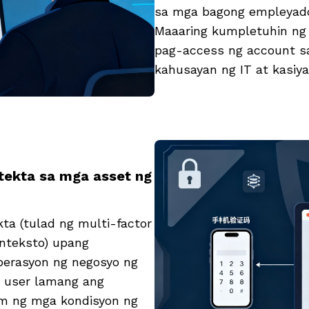
sa mga bagong empleyado
Maaaring kumpletuhin ng 
pag-access ng account sa
kahusayan ng IT at kasiy
tekta sa mga asset ng
ta (tulad ng multi-factor
nteksto) upang
perasyon ng negosyo ng
g user lamang ang
im ng mga kondisyon ng