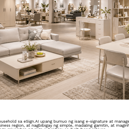
ousehold sa eSign.AI upang bumuo ng isang e-signature at man
ness region, at nagbibigay ng simple, madaling gamitin, at magin