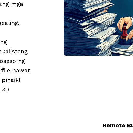
a ang mga
ealing.
ng
akalistang
oseso ng
 file bawat
pinaikli
 30
Remote Bu