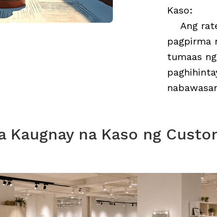
Kaso
:
Ang rate
pagpirma n
tumaas ng
paghihinta
nabawasan
a Kaugnay na Kaso ng Custo