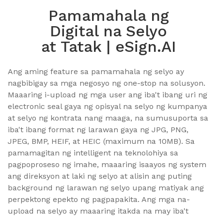
Pamamahala ng
Digital na Selyo
at Tatak | eSign.AI
Ang aming feature sa pamamahala ng selyo ay 
nagbibigay sa mga negosyo ng one-stop na solusyon. 
Maaaring i-upload ng mga user ang iba't ibang uri ng 
electronic seal gaya ng opisyal na selyo ng kumpanya 
at selyo ng kontrata nang maaga, na sumusuporta sa 
iba't ibang format ng larawan gaya ng JPG, PNG, 
JPEG, BMP, HEIF, at HEIC (maximum na 10MB). Sa 
pamamagitan ng intelligent na teknolohiya sa 
pagpoproseso ng imahe, maaaring isaayos ng system 
ang direksyon at laki ng selyo at alisin ang puting 
background ng larawan ng selyo upang matiyak ang 
perpektong epekto ng pagpapakita. Ang mga na-
upload na selyo ay maaaring itakda na may iba't 