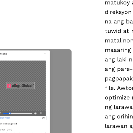
matukoy 
direksyon 
na ang b
tuwid at 
matalinon
maaaring
ang laki n
ang pare
pagpapaki
file. Awt
optimize 
ng larawa
ang orihi
larawan a