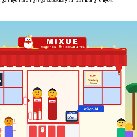
ga miyembro ng mga subsidiary sa iba’t ibang rehiyon.