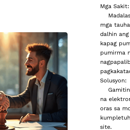
Mga Sakit
:
Madalas 
mga tauha
dalhin ang
kapag pum
pumirma n
nagpapali
pagkakata
Solusyon
:
Gamitin 
na elektr
oras sa mo
kumpletuh
site.