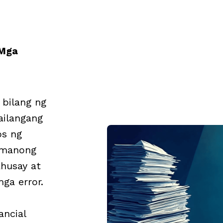
 Mga
bilang ng
kailangang
os ng
-manong
ahusay at
mga error.
ncial