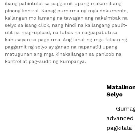
ibang pahintulot sa paggamit upang makamit ang 
pinong kontrol. Kapag pumirma ng mga dokumento, 
kailangan mo lamang na tawagan ang nakaimbak na 
selyo sa isang click, nang hindi na kailangang paulit-
ulit na mag-upload, na lubos na nagpapabuti sa 
kahusayan sa pagpirma. Ang lahat ng mga talaan ng 
paggamit ng selyo ay ganap na napanatili upang 
matugunan ang mga kinakailangan sa panloob na 
kontrol at pag-audit ng kumpanya.
Matalino
Selyo
Gumag
advanced 
pagkilala