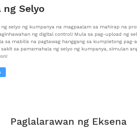
 ng Selyo
ng selyo ng kumpanya na magpaalam sa mahirap na pros
ginhawahan ng digital control! Mula sa pag-upload ng s
ula sa mabilis na pagtawag hanggang sa kumpletong pag-a
a sakit sa pamamahala ng selyo ng kumpanya, simulan an
yon!
s
Paglalarawan ng Eksena