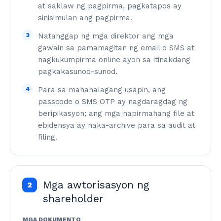
at saklaw ng pagpirma, pagkatapos ay
sinisimulan ang pagpirma.
3
Natanggap ng mga direktor ang mga
gawain sa pamamagitan ng email o SMS at
nagkukumpirma online ayon sa itinakdang
pagkakasunod-sunod.
4
Para sa mahahalagang usapin, ang
passcode o SMS OTP ay nagdaragdag ng
beripikasyon; ang mga napirmahang file at
ebidensya ay naka-archive para sa audit at
filing.
Mga awtorisasyon ng
2
shareholder
MGA DOKUMENTO