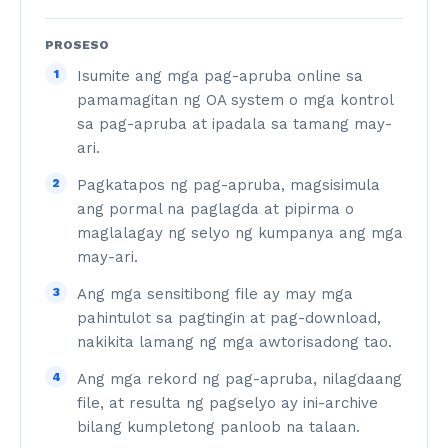
PROSESO
1
Isumite ang mga pag-apruba online sa
pamamagitan ng OA system o mga kontrol
sa pag-apruba at ipadala sa tamang may-
ari.
2
Pagkatapos ng pag-apruba, magsisimula
ang pormal na paglagda at pipirma o
maglalagay ng selyo ng kumpanya ang mga
may-ari.
3
Ang mga sensitibong file ay may mga
pahintulot sa pagtingin at pag-download,
nakikita lamang ng mga awtorisadong tao.
4
Ang mga rekord ng pag-apruba, nilagdaang
file, at resulta ng pagselyo ay ini-archive
bilang kumpletong panloob na talaan.