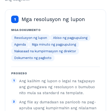
Mga resolusyon ng lupon
1
MGA DOKUMENTO
Resolusyon ng lupon
Abiso ng pagpupulong
Agenda
Mga minuto ng pagpupulong
Nakasaad na kumpirmasyon ng direktor
Dokumento ng pagboto
PROSESO
1
Ang kalihim ng lupon o legal na tagapayo
ang gumagawa ng resolusyon o bumubuo
nito mula sa standard na template.
2
Ang file ay dumadaan sa panloob na pag-
apruba upang kumpirmahin ang nilalaman