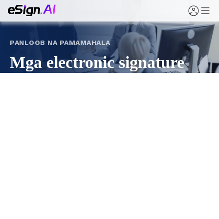
PANLOOB NA PAMAMAHALA
Mga electronic signature
para sa pamamahala ng
korporasyon at panloob na
mga dokumento
Ilipat ang mga resolusyon ng lupon, awtorisasyon ng
shareholder, panloob na pag-apruba, at mga anunsyo
ng patakaran mula sa papel patungo sa
nasusubaybayan, may ebidensyang online na
pagpirma gamit ang eSign.AI.