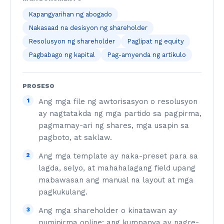
Kapangyarihan ng abogado
Nakasaad na desisyon ng shareholder
Resolusyon ng shareholder
Paglipat ng equity
Pagbabago ng kapital
Pag-amyenda ng artikulo
PROSESO
1
Ang mga file ng awtorisasyon o resolusyon
ay nagtatakda ng mga partido sa pagpirma,
pagmamay-ari ng shares, mga usapin sa
pagboto, at saklaw.
2
Ang mga template ay naka-preset para sa
lagda, selyo, at mahahalagang field upang
mabawasan ang manual na layout at mga
pagkukulang.
3
Ang mga shareholder o kinatawan ay
pumipirma online; ang kumpanya ay nagre-