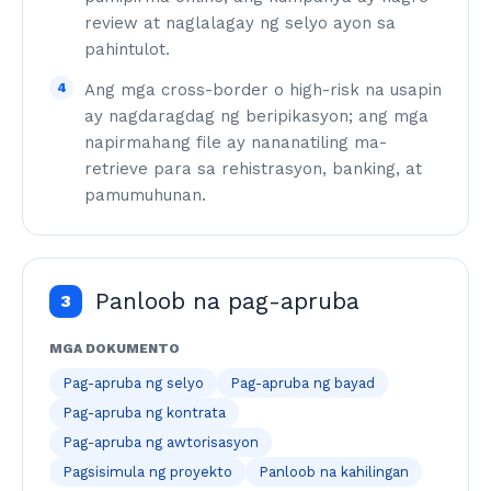
review at naglalagay ng selyo ayon sa
pahintulot.
4
Ang mga cross-border o high-risk na usapin
ay nagdaragdag ng beripikasyon; ang mga
napirmahang file ay nananatiling ma-
retrieve para sa rehistrasyon, banking, at
pamumuhunan.
Panloob na pag-apruba
3
MGA DOKUMENTO
Pag-apruba ng selyo
Pag-apruba ng bayad
Pag-apruba ng kontrata
Pag-apruba ng awtorisasyon
Pagsisimula ng proyekto
Panloob na kahilingan