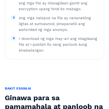
ang mga file ay nilalagdaan gamit ang
encryption upang hindi ito mabago.
3
Ang mga natapos na file ay nananatiling
ligtas at sumusunod, pinapanatili ang
awtoridad ng mga anunsyo.
4
I-download ng mga may-ari ang nilagdaang
file at i-publish ito nang panloob kung
kinakailangan.
BAKIT ESIGN.AI
Ginawa para sa
pamamahala at panloob na