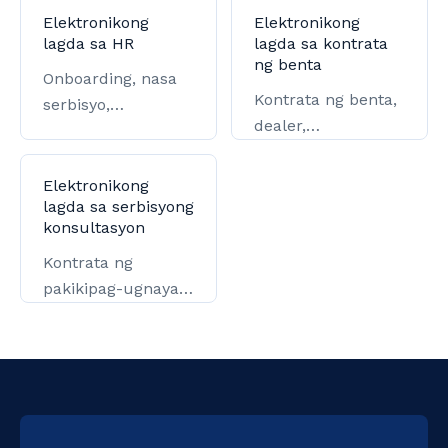
Elektronikong
Elektronikong
lagda sa HR
lagda sa kontrata
ng benta
Onboarding, nasa
Kontrata ng benta,
serbisyo,
dealer,
offboarding, at
distribusyon, at
pag-file sa
pangunahing
gobyerno.
Elektronikong
customer.
lagda sa serbisyong
konsultasyon
Kontrata ng
pakikipag-ugnayan,
awtorisasyon, at
kumpirmasyon ng
paghahatid.