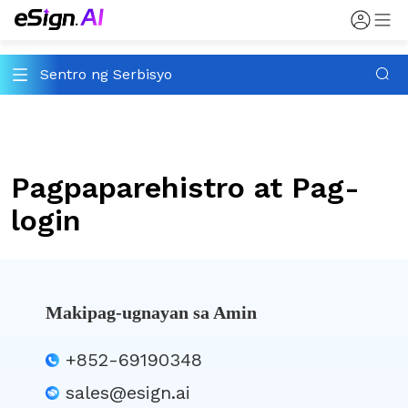
Sentro ng Serbisyo
Pagpaparehistro at Pag-
login
Makipag-ugnayan sa Amin
+852-69190348
sales@esign.ai