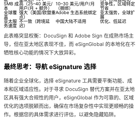
SMB 成
高（25–40 美元/
10–30 美元/用户/月
竞争性，区域特定
本
用户/月 + 额外）
（捆绑）
节省
全球覆
强大（美国/欧盟重
Adobe 生态系统绑定
亚太强势，全球扩
盖
点）
展
亚太服
不一致（跨境延
中国大陆不适用
优化、低延迟
务速度
迟）
此表格突显权衡：DocuSign 和 Adobe Sign 在成熟市场主
导，但在亚太地区表现不佳，而 eSignGlobal 的本地化在不
牺牲核心功能的情况下大放异彩。
最终思考：导航 eSignature 选择
随着企业全球化，选择 eSignature 工具需要平衡功能、成
本和区域适应性。对于寻求 DocuSign 替代方案并在亚太地
区具有强大合规性的用户，eSignGlobal 作为可靠的、区域
优化的选项脱颖而出，确保在市场复杂性中实现更顺畅的操
作。根据您的具体需求进行评估，以避免隐藏陷阱。