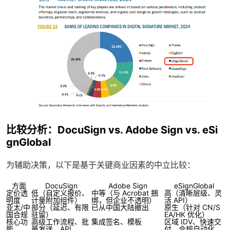
比较分析：DocuSign vs. Adobe Sign vs. eSi
gnGlobal
为辅助决策，以下是基于关键商业因素的中立比较：
方面
DocuSign
Adobe Sign
eSignGlobal
定价透
低（自定义报价、
中等（与 Acrobat 捆
高（清晰层级、灵
明度
计量附加组件）
绑，但企业不透明）
活 API）
亚太/中
部分（延迟、有限
已从中国大陆撤出
原生（针对 CN/S
国合规
驻留）
EA/HK 优化）
核心功
高级工作流程、批
集成签名、模板
区域 IDV、快速交
能
量发送、API
付、合规自动化