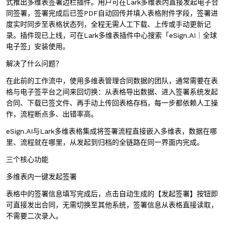
式推出多维表签署边栏插件。用户可在Lark多维表内直接发起电子合
同签署，签署完成后已签PDF自动回传并填入表格附件字段，签署进
度实时同步至表格状态列，全程无需人工下载、上传或手动更新记
录。插件现已上线，可在Lark多维表插件中心搜索「eSign.AI｜全球
电子签」安装使用。
解决了什么问题？
在此前的工作流中，使用多维表管理合同数据的团队，通常需要在表
格与电子签平台之间来回切换：从表格导出数据、进入签署系统发起
合同、下载已签文件、再手动上传回表格存档，每一步都依赖人工操
作，流程断点多、出错率高。
eSign.AI与Lark多维表格集成将签署流程直接嵌入多维表，数据在哪
里、流程就在哪里，从发起到归档的全链路在同一界面内完成。
三个核心功能
多维表内一键发起签署
表格中的签署信息填写完成后，点击自动生成的【发起签署】按钮即
可直接发出合同，无需切换至其他系统，签署信息从表格直接读取，
不需要二次录入。