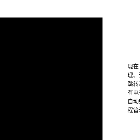
现在
理、
跳转
有电
自动
程管