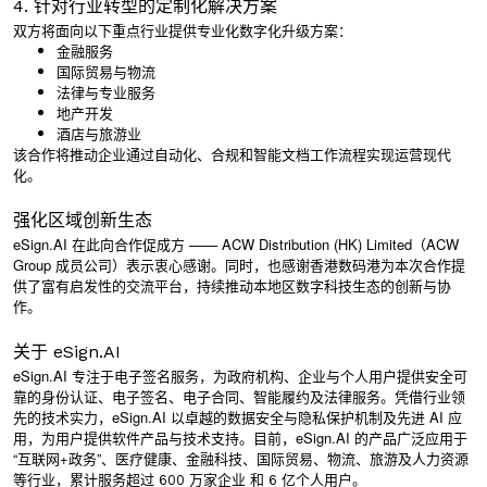
4. 针对行业转型的定制化解决方案
双方将面向以下重点行业提供专业化数字化升级方案：
金融服务
国际贸易与物流
法律与专业服务
地产开发
酒店与旅游业
该合作将推动企业通过自动化、合规和智能文档工作流程实现运营现代
化。
强化区域创新生态
eSign.AI 在此向合作促成方 —— ACW Distribution (HK) Limited（ACW
Group 成员公司）表示衷心感谢。同时，也感谢香港数码港为本次合作提
供了富有启发性的交流平台，持续推动本地区数字科技生态的创新与协
作。
关于 eSign.AI
eSign.AI 专注于电子签名服务，为政府机构、企业与个人用户提供安全可
靠的身份认证、电子签名、电子合同、智能履约及法律服务。凭借行业领
先的技术实力，eSign.AI 以卓越的数据安全与隐私保护机制及先进 AI 应
用，为用户提供软件产品与技术支持。目前，
eSign.AI
的产品广泛应用于
“互联网
+
政务”、医疗健康、金融科技、国际贸易、物流、旅游及人力资源
等行业，累计服务超过
和
。
600
万家企业
6
亿个人用户