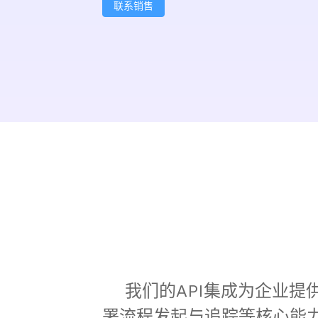
联系销售
    我们的API集成为企业提供了一套完整的电子签名解决方案，涵盖文件上传、签名位置定位、模板管理、签
署流程发起与追踪等核心能力