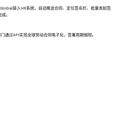
gnGlobal接入HR系统，自动推送合同、定位签名栏、批量发起签
完成。
门通过API实现全球劳动合同电子化，签署周期缩短。