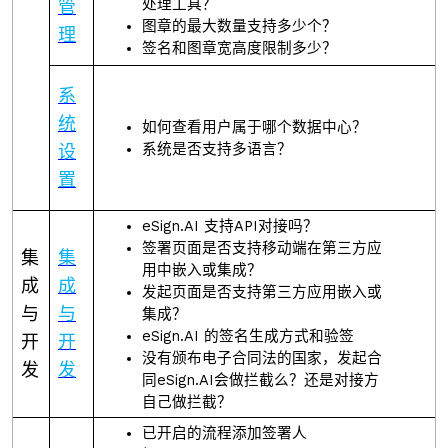
处理工具？
管
图章的最大数量支持多少个？
理
签名和图章宽高度限制多少？
系
统
如何查看用户属于哪个数据中心？
系统是否支持多语言？
设
置
eSign.AI 支持API对接吗？
签署页面是否支持移动端在第三方应
集
集
用中嵌入或集成？
成
成
发起页面是否支持第三方应用嵌入或
与
与
集成？
eSign.AI 的签名生成方式和验签
开
开
没有颁布电子合同法的国家，发起合
发
发
同eSign.AI会做拦截么？还是对接方
自己做拦截？
已开启的流程添加签署人