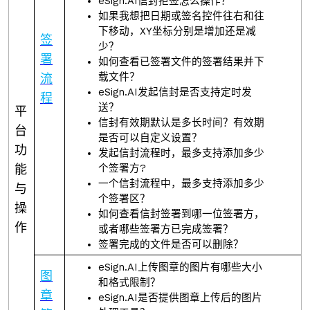
eSign.AI信封拒签怎么操作？
如果我想把日期或签名控件往右和往
下移动，XY坐标分别是增加还是减
签
少？
署
如何查看已签署文件的签署结果并下
载文件？
流
eSign.AI发起信封是否支持定时发
程
送？
平
信封有效期默认是多长时间？有效期
台
是否可以自定义设置？
功
发起信封流程时，最多支持添加多少
能
个签署方?
一个信封流程中，最多支持添加多少
与
个签署区？
操
如何查看信封签署到哪一位签署方，
作
或者哪些签署方已完成签署？
签署完成的文件是否可以删除？
eSign.AI上传图章的图片有哪些大小
图
和格式限制？
章
eSign.AI是否提供图章上传后的图片