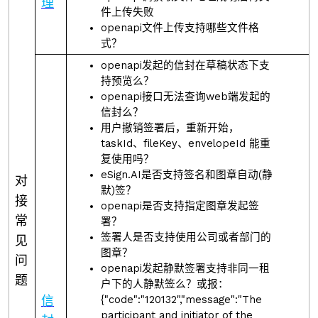
理
件上传失败
openapi文件上传支持哪些文件格
式？
openapi发起的信封在草稿状态下支
持预览么？
openapi接口无法查询web端发起的
信封么？
用户撤销签署后，重新开始，
taskId、fileKey、envelopeId 能重
复使用吗？
eSign.AI是否支持签名和图章自动(静
对
默)签？
接
openapi是否支持指定图章发起签
常
署？
签署人是否支持使用公司或者部门的
见
图章？
问
openapi发起静默签署支持非同一租
题
户下的人静默签么？或报：
信
{"code":"120132","message":"The
participant and initiator of the