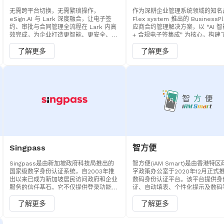
无需跨平台切换，无需繁琐操作，
作为深耕企业管理系统领域的知名
eSign.AI 与 Lark 深度融合，让电子签
Flex system 推出的 BusinessP
约、审批与合同管理全流程在 Lark 内高
应商合约管理解决方案，以 “AI 
效完成，为企业打造更智能、更安全、更
+ 合规电子签集成” 为核心，构建
便捷的数字签约解决方案，赋能业务加速
合约创建、资料录入、AI 预处理
了解更多
了解更多
流转。
署、进度追踪、文件归档的全流程
理体系。
Singpass
智方便
Singpass是由新加坡政府科技局推出的
智方便(iAM Smart)是由香港特
国家级数字身份认证系统，自2003年推
字政策办公室于2020年12月正式
出以来已成为新加坡居民访问政府和企业
数码身份认证平台。该平台提供身
服务的信任基石。它不仅提供登录功能，
证、自动填表、个性化提示及数码
更集成了强大的身份验证与数字签名能
大核心功能，截至2025年9月，
了解更多
了解更多
力。目前，eSign.AI已全面接入Singpass
注册用户超过370万人，目前eSign
的登录、身份验证功能，为在新加坡开展
经接入了登录，身份认证和数码签
业务的企业提供合规、高效的电子签署解
能。