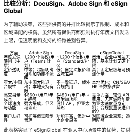
比较分析：DocuSign、Adobe Sign 和 eSign
Global
为了辅助决策，这些提供商的并排比较揭示了限制、成本和
区域适配的权衡。虽然所有提供商都强制执行年度文档发送
上限，但透明度和支持的细微差别各异。
方面
Adobe Sign
DocuSign
eSignGlobal
年度发送
1,200 个协议/用
~1,200 个信封/用
灵活；企业中可达无
限制（中
户（Teams 计
户（Standard/Pr
限，基本计划无硬上
层）
划）
o）
限
定价透明
中等；超额明确
低；自定义报价和
高；固定层级与可预
度
但附加功能不透
区域差异
测计量
明
亚太/中国
从中国大陆退
不一致延迟，额外
本地优化；CN/SEA/
合规性
出；本地支持有
合规费用
HK 全数据驻留
限
高交易量
$660+/用户/年
$480+/用户/年 +
竞争力强；较低 API
成本
+ 超额
高附加功能
费用，无区域附加费
全球速度
强大集成，但区
健壮 API，但亚太
为亚太速度量身定
与功能
域差距
延迟
制；合规批量发送和
IDV
用户友好
可扩展但需限制
功能丰富，但对中
对区域企业直观；透
性
管理
小企业昂贵
明配额
此表格突显了 eSignGlobal 在亚太中心场景中的优势，提供