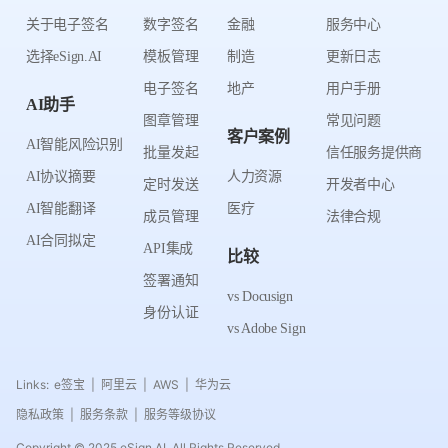
关于电子签名
数字签名
金融
服务中心
选择eSign.AI
模板管理
制造
更新日志
电子签名
地产
用户手册
AI助手
图章管理
常见问题
客户案例
AI智能风险识别
批量发起
信任服务提供商
AI协议摘要
人力资源
定时发送
开发者中心
AI智能翻译
医疗
成员管理
法律合规
AI合同拟定
API集成
比较
签署通知
vs Docusign
身份认证
vs Adobe Sign
Links:
e签宝
阿里云
AWS
华为云
|
|
|
隐私政策
服务条款
服务等级协议
|
|
Copyright © 2025 eSign.AI. All Rights Reserved.