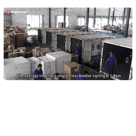
别再为DocuSign支付过高费用
切换到 eSign.AI，节省费用