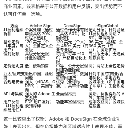
商业因素。该表格基于公开数据和用户反馈，突出优势而不
认可任何单一选项。
方面
Adobe Sign
DocuSign
eSignGlobal
非营利组织
个案处理（通过
通过合作伙伴有限
透明分层；针对验证
折扣
申请高达 70%；
（高达 50%；配
非营利组织高达 7
过程不透明）
额限制）
5%；申请简单
基础定价
120 美元（个
120 美元（个人）
96 美元（基础）至
（年度，每
人）至自定义企
至 480+ 美元（商
360 美元（专
用户）
业版
业专业版）
业）；灵活扩展
信封配额
高级分层无限；
每用户每年 ~10
专业版无限；无隐藏
计量附加费
0；严格自动化上
超额费用
限
定价透明度
低；依赖销售
中等；公开分层但
高；网站上全包定价
附加功能隐藏
亚太/区域支
退出中国；延迟
速度不一致；数据
针对中国/东南亚/香
持
问题
驻留附加费
港优化；本地合规
合规与安全
强大（eIDAS、G
优秀（全球标
区域本土（如中国电
DPR）；美国导
准）；高审计功能
子印章）；生物识别
向
ID
API 与集成
强大的 Adobe 生
全面但昂贵
灵活、负担得起的 A
态系统
PI；东南亚优化
用户反馈
PDF 用户友好；
功能丰富但昂贵
成本效益高；区域快
（非营利组
谈判障碍
速设置
织易用性）
这一比较突出了权衡：Adobe 和 DocuSign 在全球企业功
能上表现出色，但在负担能力和区域适应性上表现不佳，而