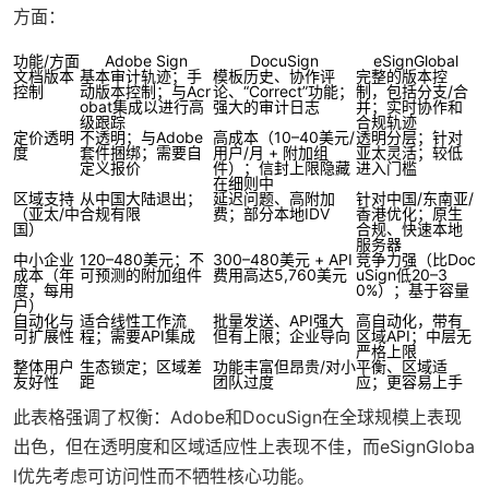
方面：
功能/方面
Adobe Sign
DocuSign
eSignGlobal
文档版本
基本审计轨迹；手
模板历史、协作评
完整的版本控
控制
动版本控制；与Acr
论、“Correct”功能；
制，包括分支/合
obat集成以进行高
强大的审计日志
并；实时协作和
级跟踪
合规轨迹
定价透明
不透明；与Adobe
高成本（10–40美元/
透明分层；针对
度
套件捆绑；需要自
用户/月 + 附加组
亚太灵活；较低
定义报价
件）；信封上限隐藏
进入门槛
在细则中
区域支持
从中国大陆退出；
延迟问题、高附加
针对中国/东南亚/
（亚太/中
合规有限
费；部分本地IDV
香港优化；原生
国）
合规、快速本地
服务器
中小企业
120–480美元；不
300–480美元 + API
竞争力强（比Doc
成本（年
可预测的附加组件
费用高达5,760美元
uSign低20–3
度，每用
0%）；基于容量
户）
自动化与
适合线性工作流
批量发送、API强大
高自动化，带有
可扩展性
程；需要API集成
但有上限；企业导向
区域API；中层无
严格上限
整体用户
生态锁定；区域差
功能丰富但昂贵/对小
平衡、区域适
友好性
距
团队过度
应；更容易上手
此表格强调了权衡：Adobe和DocuSign在全球规模上表现
出色，但在透明度和区域适应性上表现不佳，而eSignGloba
l优先考虑可访问性而不牺牲核心功能。