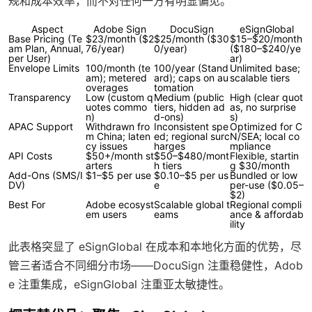
规和成本效率，而不对任何一方有明显偏见。
Aspect
Adobe Sign
DocuSign
eSignGlobal
Base Pricing (Te
$23/month ($2
$25/month ($30
$15–$20/month
am Plan, Annual,
76/year)
0/year)
($180–$240/ye
per User)
ar)
Envelope Limits
100/month (te
100/year (Stand
Unlimited base;
am); metered
ard); caps on au
scalable tiers
overages
tomation
Transparency
Low (custom q
Medium (public
High (clear quot
uotes commo
tiers, hidden ad
as, no surprise
n)
d-ons)
s)
APAC Support
Withdrawn fro
Inconsistent spe
Optimized for C
m China; laten
ed; regional surc
N/SEA; local co
cy issues
harges
mpliance
API Costs
$50+/month st
$50–$480/mont
Flexible, startin
arters
h tiers
g $30/month
Add-Ons (SMS/I
$1–$5 per use
$0.10–$5 per us
Bundled or low
DV)
e
per-use ($0.05–
$2)
Best For
Adobe ecosyst
Scalable global t
Regional compli
em users
eams
ance & affordab
ility
此表格突显了 eSignGlobal 在成本和本地化方面的优势，尽
管三者适合不同细分市场——DocuSign 注重稳健性，Adob
e 注重集成，eSignGlobal 注重亚太敏捷性。