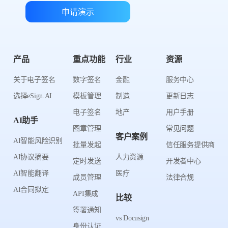
申请演示
产品
重点功能
行业
资源
关于电子签名
数字签名
金融
服务中心
选择eSign.AI
模板管理
制造
更新日志
电子签名
地产
用户手册
AI助手
图章管理
常见问题
客户案例
AI智能风险识别
批量发起
信任服务提供商
AI协议摘要
人力资源
定时发送
开发者中心
AI智能翻译
医疗
成员管理
法律合规
AI合同拟定
API集成
比较
签署通知
vs Docusign
身份认证