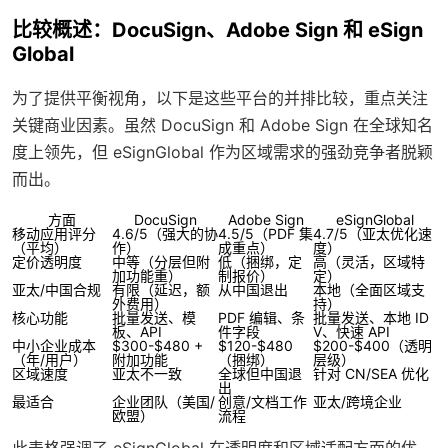
比较概述：DocuSign、Adobe Sign 和 eSign
Global
为了提供平衡视角，以下是这些平台的并排比较，重点关注
关键商业因素。虽然 DocuSign 和 Adobe Sign 在全球知名
度上领先，但 eSignGlobal 作为区域需求的强劲竞争者脱颖
而出。
方面
DocuSign
Adobe Sign
eSignGlobal
移动应用评分
4.6/5（强大的协
4.5/5（PDF 集
4.7/5（亚太优化速
（平均）
作）
成重点）
度）
定价透明度
中等（分层但附
低（捆绑，定
高（灵活，区域特
加功能重）
制报价）
定）
亚太/中国合规
有限（延迟，额
从中国退出
本地（全面区域支
外费用）
持）
核心功能
批量发送、模
PDF 编辑、条
批量发送、本地 ID
板、API
件字段
V、快速 API
中小企业成本
$300-$480 +
$120-$480
$200-$400（透明
（年/用户）
附加功能
（捆绑）
层级）
区域速度
亚太不一致
全球但中国退
针对 CN/SEA 优化
出
最适合
企业团队（美国/
创意/文档工作
亚太/跨境企业
欧盟）
流程