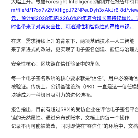
大幅上升。根据Foresight Intelligence编制并在报
m/file/d/17ox7v2MXHigpJ72NPeuDyh3xAkJr6_
元，预计到2028年将以26.6%的年复合增长率持续增
时也带来了对其安全性、可追溯性和智能性的严格审视。
在这一需求持续上升的背景下，两项基础技术—人工智能（
来了渐进式的改进，更实现了电子签名创建、验证与治理
安全性核心：区块链在信任验证中的角色
每一个电子签名系统的核心要求就是“信任”。用户必须确
被验证。传统上，公钥基础设施（PKI）一直是这一信任
块链成为一种极具吸引力的进化选择。
报告指出，目前有超过58%的受访企业在评估电子签名平台
链的天然属性。通过分布式账本，文档上的每一个操作—
记录不再可能被篡改，同时即使在“零信任”的环境中，文