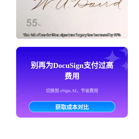
别再为DocuSign支付过高
费用
切换到 eSign.AI，节省费用
获取成本对比