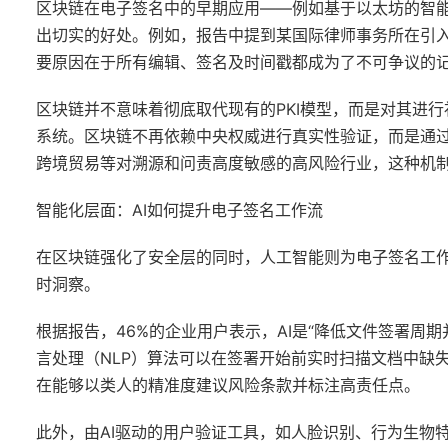
区块链在电子签名中的早期应用——例如基于以太坊的智
出切实的好处。例如，报告中提到某国际律师事务所在引入
要原因在于所有编辑、签名及时间戳都成为了不可争议的
区块链并不意味着彻底取代现有的PKI模型，而是对其进行
系统。区块链不再依赖中央权威进行真实性验证，而是通
跨境贸易等对溯源和问责高度敏感的高风险行业，这种机
智能化层面：AI如何提升电子签名工作流
在区块链强化了安全层的同时，人工智能则为电子签名工
时洞察。
根据报告，46%的企业用户表示，AI是“降低文件签署周
言处理（NLP）算法可以在签署开始前实时扫描文档中缺
在能够以类人的精准度建议风险条款并标注高责任点。
此外，由AI驱动的用户验证工具，如人脸识别、行为生物