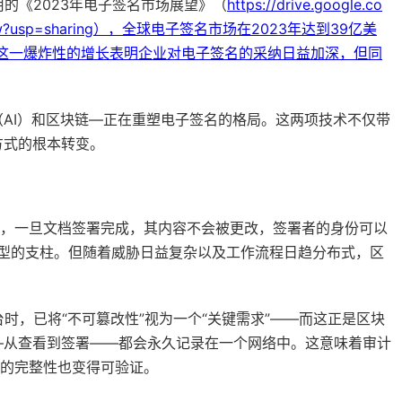
告中引用的《2023年电子签名市场展望》（
https://drive.google.co
8d/view?usp=sharing），全球电子签名市场在2023年达到39亿美
长。这一爆炸性的增长表明企业对电子签名的采纳日益加深，但同
AI）和区块链—正在重塑电子签名的格局。这两项技术不仅带
方式的根本转变。
信，一旦文档签署完成，其内容不会被更改，签署者的身份可以
模型的支柱。但随着威胁日益复杂以及工作流程日趋分布式，区
时，已将“不可篡改性”视为一个“关键需求”——而这正是区块
—从查看到签署——都会永久记录在一个网络中。这意味着审计
档的完整性也变得可验证。