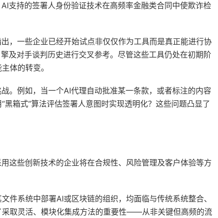
，AI支持的签署人身份验证技术在高频率金融类合同中使欺诈检
指出，一些企业已经开始试点非仅仅作为工具而是真正能进行协
策引擎及对手谈判历史进行交叉参考。尽管这些工具仍处在初期阶
能主体的转变。
挑战。例如，当一个AI代理自动批准某一条款，或者标注的内容
“黑箱式”算法评估签署人意图时实现透明化？这些问题凸显了
采用这些创新技术的企业将在合规性、风险管理及客户体验等方
其文件系统中部署AI或区块链的组织，均面临与传统系统整合、
了采取灵活、模块化集成方法的重要性——从非关键但高频的流