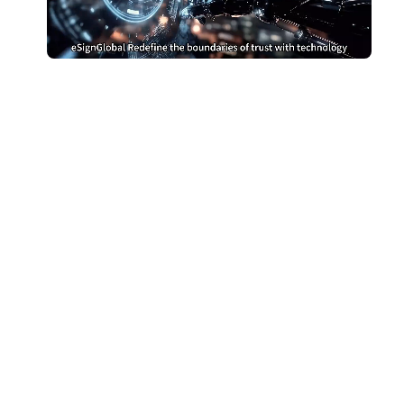
别再为DocuSign支付过高
费用
切换到 eSign.AI，节省费用
获取成本对比