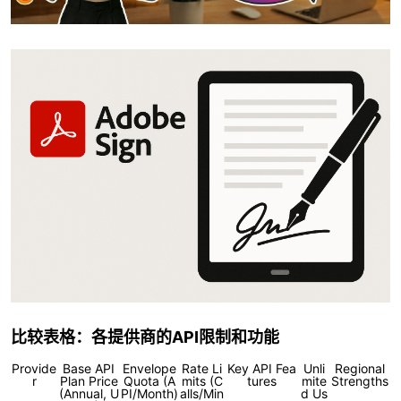
比较表格：各提供商的API限制和功能
Provide
Base API
Envelope
Rate Li
Key API Fea
Unli
Regional
r
Plan Price
Quota (A
mits (C
tures
mite
Strengths
(Annual, U
PI/Month)
alls/Min
d Us