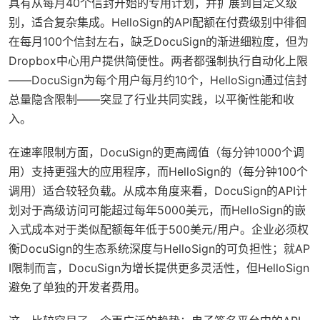
具有从每月40个信封开始的专用计划，并扩展到自定义级
别，适合复杂集成。HelloSign的API配额在付费级别中徘徊
在每月100个信封左右，缺乏DocuSign的渐进细粒度，但为
Dropbox中心用户提供简便性。两者都强制执行自动化上限
——DocuSign为每个用户每月约10个，HelloSign通过信封
总量隐含限制——突显了行业共同实践，以平衡性能和收
入。
在速率限制方面，DocuSign的更高阈值（每分钟1000个调
用）支持更强大的应用程序，而HelloSign的（每分钟100个
调用）适合较轻负载。从成本角度来看，DocuSign的API计
划对于高级访问可能超过每年5000美元，而HelloSign的嵌
入式成本对于类似配额每年低于500美元/用户。企业必须权
衡DocuSign的生态系统深度与HelloSign的可负担性；就AP
I限制而言，DocuSign为增长提供更多灵活性，但HelloSign
避免了单独的开发者费用。