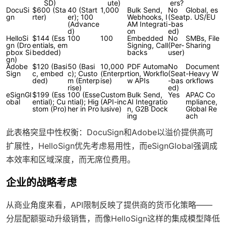
SD)
ute)
ers?
DocuSi
$600 (Sta
40 (Start
1,000
Bulk Send,
No
Global, es
gn
rter)
er); 100
Webhooks, I
(Seat
p. US/EU
(Advance
AM Integrati
-bas
d)
on
ed)
HelloSi
$144 (Ess
100
100
Embedded
No
SMBs, File
gn (Dro
entials, em
Signing, Call
(Per-
Sharing
pbox Si
bedded)
backs
user)
gn)
Adobe
$120 (Basi
50 (Basi
10,000
PDF Automa
No
Document
Sign
c, embed
c); Custo
(Enterpr
tion, Workflo
(Seat
-Heavy W
ded)
m (Enterp
ise)
w APIs
-bas
orkflows
rise)
ed)
eSignGl
$199 (Ess
100 (Esse
Custom
Bulk Send,
Yes
APAC Co
obal
ential); Cu
ntial); Hig
(API-inc
AI Integratio
mpliance,
stom (Pro)
her in Pro
lusive)
n, G2B Dock
Global Re
ing
ach
此表格突显中性权衡：DocuSign和Adobe以溢价提供高可
扩展性，HelloSign优先考虑易用性，而eSignGlobal强调成
本效率和区域深度，而无席位费用。
企业的战略考虑
从商业角度来看，API限制反映了提供商的货币化策略——
分层配额驱动升级销售，而像HelloSign这样的集成模型降低