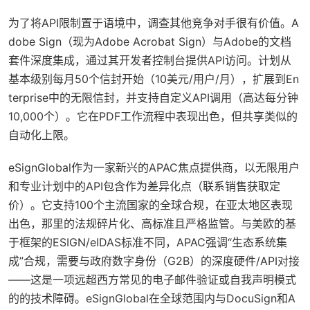
为了将API限制置于语境中，调查其他竞争对手很有价值。A
dobe Sign（现为Adobe Acrobat Sign）与Adobe的文档
套件深度集成，通过其开发者控制台提供API访问。计划从
基本级别每月50个信封开始（10美元/用户/月），扩展到En
terprise中的无限信封，并支持自定义API调用（高达每分钟
10,000个）。它在PDF工作流程中表现出色，但共享类似的
自动化上限。
eSignGlobal作为一家新兴的APAC焦点提供商，以无限用户
和专业计划中的API包含作为差异化点（联系销售获取定
价）。它支持100个主流国家的全球合规，在亚太地区表现
出色，那里的法规碎片化、高标准且严格监管。与美欧的基
于框架的ESIGN/eIDAS标准不同，APAC强调“生态系统集
成”合规，需要与政府数字身份（G2B）的深度硬件/API对接
——这是一项远超西方常见的电子邮件验证或自我声明模式
的的技术障碍。eSignGlobal在全球范围内与DocuSign和A