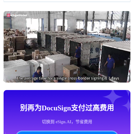
别再为DocuSign支付过高费用
切换到 eSign.AI，节省费用