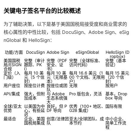
关键电子签名平台的比较概述
为了辅助决策，以下是基于美国国税局接受度和商业需求的
核心属性的中性比较，包括 DocuSign、Adobe Sign、eSig
nGlobal 和 HelloSign：
功能/方面
DocuSign
Adobe Sign
eSignGlobal
HelloSign (D
ropbox)
美国国税
完整（审计
完整（PDF
完整（全球标准、
完整（基本
局/ESIGN
跟踪、PK
安全、证
访问代码）
验证）
合规
I）
书）
定价（入
每月 10 美
每月 10 美
每月 16.6 美元（1
每月 15 美元
门级）
元（5 个信
元（无限基
00 个文档、无限用
（20 个信
封）
本）
户）
封）
用户座位
按座位计费
按座位或团
无限
按用户
队
API/集成
强大，但附
与 Adobe
Pro 版包含，灵活
基本，Drop
加成本
生态系统强
box 导向
大
全球/亚太
以美国为中
良好，但 P
优秀（100+ 地区、
国际有限
优势
心，有些延
DF 导向
G2B 集成）
迟
最适合
企业、美国
创意/法律团
亚太/全球团队、成
中小企业、
国税局集成
队
本节约
简单工作流
程