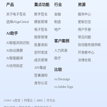
产品
重点功能
行业
资源
关于电子签名
数字签名
金融
服务中心
选择eSignGlobal
模板管理
制造
更新日志
电子签名
地产
用户手册
AI助手
图章管理
常见问题
客户案例
AI智能风险识别
批量发起
信任服务提供商
AI协议摘要
人力资源
定时发送
开发者中心
AI智能翻译
医疗
成员管理
法律合规
AI合同拟定
API集成
比较
签署通知
vs Docusign
身份认证
vs Adobe Sign
Links:
e签宝
阿里云
AWS
华为云
|
|
|