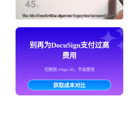
别再为DocuSign支付过高
费用
切换到 eSign.AI，节省费用
获取成本对比