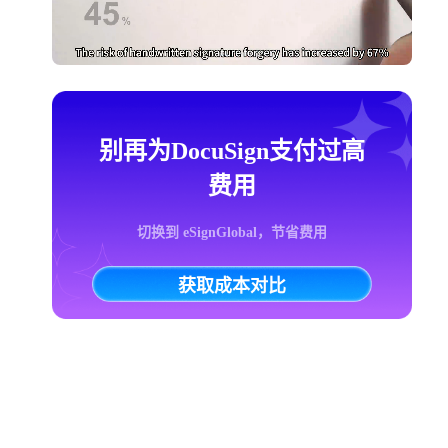
别再为DocuSign支付过高
费用
切换到 eSignGlobal，节省费用
获取成本对比