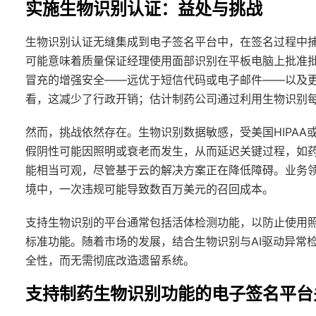
实施生物识别认证：益处与挑战
生物识别认证无缝集成到电子签名平台中，在签名过程中
可能意味着质量保证经理使用面部识别在平板电脑上批准
冒充的增强安全——远优于短信代码或电子邮件——以及
看，这减少了行政开销；估计制药公司通过利用生物识别每年
然而，挑战依然存在。生物识别数据敏感，受美国HIPAA
假阴性可能因照明或衰老而发生，从而延迟关键过程，如
能相当可观，尽管基于云的解决方案正在降低障碍。业务领
境中，一次违规可能导致数百万美元的召回成本。
支持生物识别的平台通常包括活体检测功能，以防止使用
标准功能。随着市场的发展，结合生物识别与AI驱动异常检测
全性，而无需彻底改造遗留系统。
支持制药生物识别功能的电子签名平台