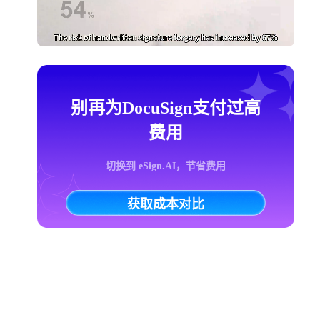
别再为DocuSign支付过高
费用
切换到 eSign.AI，节省费用
获取成本对比