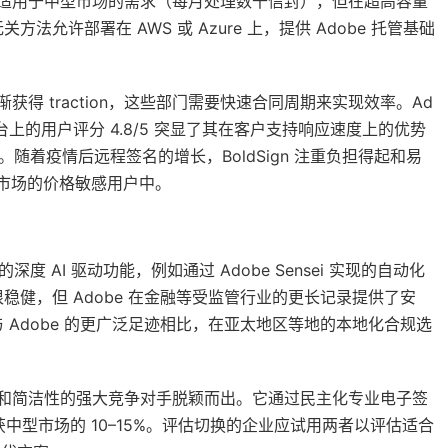
 虽然适用于中型市场的需求（每月处理数千信封），但在超高容量
许部署在 AWS 或 Azure 上，提供 Adobe 托管基础
渐获得 traction，这些部门需要快速合同周期来实现效率。Ad
2 等平台上的用户评分 4.8/5 突显了其在客户支持响应速度上的优势
小时。随着疫情后远程签名的增长，BoldSign 注重负担得起和易
新兴市场的价格敏感用户中。
 的深度 AI 驱动功能，例如通过 Adobe Sensei 实现的自动化
健，但 Adobe 在金融等受监管行业的更长记录提供了安
R，但与 Adobe 的更广泛足迹相比，在亚太地区等地的本地化合规选
虑成本和简洁性的强大竞争对手脱颖而出。它通过民主化专业电子签
捕获中型市场的 10–15%。评估切换的企业应试用两者以评估适合