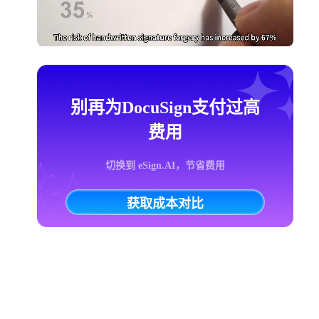
别再为DocuSign支付过高
费用
切换到 eSign.AI，节省费用
获取成本对比