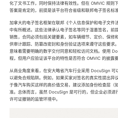
化了文书工作，同时保持法律有效性。但在 OMVIC 规则下
答案是肯定的，前提是该平台符合省级和联邦电子签名标
加拿大的电子签名框架在联邦《个人信息保护和电子文件法》(P
中有所概述。这些法律承认电子签名等同于湿墨签名，前提是
销售，合同必须包括关键要素，如车辆细节、定价、保修和买
供审计跟踪、防篡改密封和身份验证选项来遵守这些要求。
意味着需要明确的数字交付同意和轻松访问文档。使用 Docu
程，但用户应验证该平台的特性是否符合 OMVIC 的披露要求，例
从商业角度来看，在安大略省汽车行业采用 DocuSign
以避免合规陷阱。例如，如果买家对签名的真实性提出异议，
于像汽车购买这样的高价值交易，建议添加身份检查层（如通过
准。总体而言，虽然 DocuSign 是可行的，但企业必
许可证撤销的监管环境中。