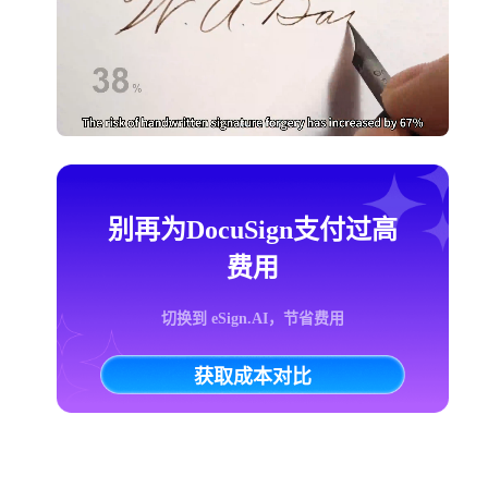
别再为DocuSign支付过高
费用
切换到 eSign.AI，节省费用
获取成本对比