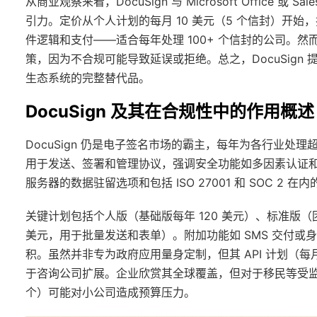
从商业观察来看，DocuSign 与 Microsoft Office
引力。定价从个人计划的每月 10 美元（5 个信封）开始
件逻辑和支付——适合每年处理 100+ 个信封的公司。然
策，因为不合规可能导致延误或拒绝。总之，DocuSign 提升
生态系统的完整替代品。
DocuSign 及其在合规性中的作用概述
DocuSign 仍是电子签名市场的霸主，每年为各行业处理超
用于发送、签署和管理协议，强调安全功能如多因素认证和区
服务器的数据驻留选项和包括 ISO 27001 和 SOC 2 在
关键计划包括个人版（基础版每年 120 美元）、标准版（团
美元，用于批量发送和表单）。附加功能如 SMS 交付
积。虽然并非专为政府应用量身定制，但其 API 计划（每月
于咨询公司扩展。企业欣赏其全球覆盖，但对于移民等受监
个）可能对小公司造成预算压力。