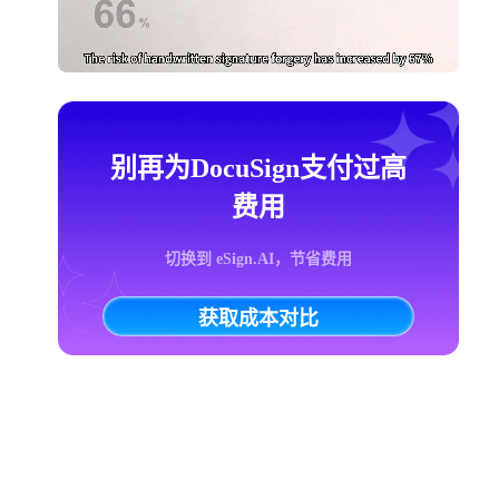
别再为DocuSign支付过高
费用
切换到 eSign.AI，节省费用
获取成本对比