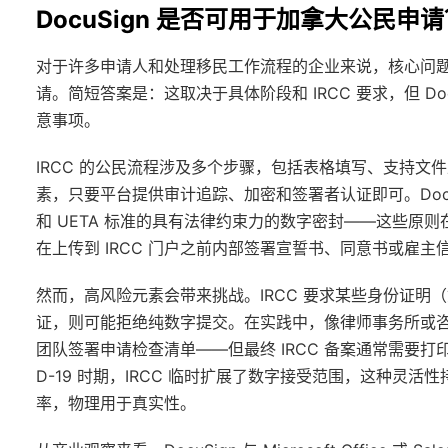
DocuSign 是否可用于加拿大公民申
对于许多申请人和处理移民工作流程的企业来说，核心问题是领
请。简短答案是：这取决于具体阶段和 IRCC 要求，但 D
意事项。
IRCC 的公民流程涉及多个步骤，包括表格填写、支持
素，只要平台提供审计追踪、加密和签署者认证即可。DocuS
和 UETA 标准的具有法律约束力的数字密封——这些原则在
在上传到 IRCC 门户之前内部签署宣誓书、同意书或雇主
然而，高风险元素会带来挑战。IRCC 要求某些身份证
证，则可能拒绝纯数字提交。在实践中，像律师事务所或咨询公
团队签署申请检查清单——但最终 IRCC 备案通常需要打印
D-19 时期，IRCC 临时扩展了数字接受范围，这种灵活
率，物理用于真实性。