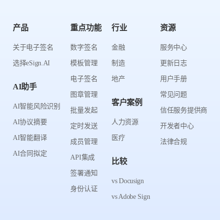
产品
重点功能
行业
资源
关于电子签名
数字签名
金融
服务中心
选择eSign.AI
模板管理
制造
更新日志
电子签名
地产
用户手册
AI助手
图章管理
常见问题
客户案例
AI智能风险识别
批量发起
信任服务提供商
AI协议摘要
人力资源
定时发送
开发者中心
AI智能翻译
医疗
成员管理
法律合规
AI合同拟定
API集成
比较
签署通知
vs Docusign
身份认证
vs Adobe Sign