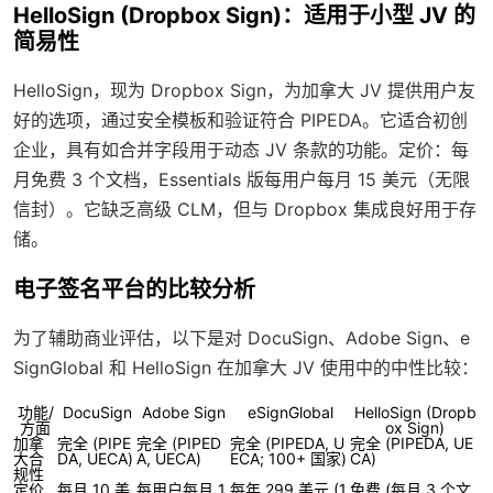
HelloSign (Dropbox Sign)：适用于小型 JV 的
简易性
HelloSign，现为 Dropbox Sign，为加拿大 JV 提供用户友
好的选项，通过安全模板和验证符合 PIPEDA。它适合初创
企业，具有如合并字段用于动态 JV 条款的功能。定价：每
月免费 3 个文档，Essentials 版每用户每月 15 美元（无限
信封）。它缺乏高级 CLM，但与 Dropbox 集成良好用于存
储。
电子签名平台的比较分析
为了辅助商业评估，以下是对 DocuSign、Adobe Sign、e
SignGlobal 和 HelloSign 在加拿大 JV 使用中的中性比较：
功能/
DocuSign
Adobe Sign
eSignGlobal
HelloSign (Dropb
方面
ox Sign)
加拿
完全 (PIPE
完全 (PIPED
完全 (PIPEDA, U
完全 (PIPEDA, UE
大合
DA, UECA)
A, UECA)
ECA; 100+ 国家)
CA)
规性
定价
每月 10 美
每用户每月 1
每年 299 美元 (1
免费 (每月 3 个文