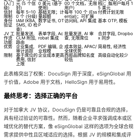
(入门
元 (5 个信
0 美元 (基于
00 个文档，无限
档)；每用户每月 1
级)
封)
使用)
用户)
5 美元
信封
每年 5–10
基础无限；计
每年 100 个 (Ess
付费计划无限
限制
0 个 (分级)
量超额
ential)；可扩展
身份
IAM (KBA,
数字证书, OT
访问码, API 集成
基本 OTP, 模板
验证
SMS, ID 检
P
查)
JV 工
批量发送,
表单字段, Ac
批量发送, AI 审
合并字段, Dropbo
作流
CLM 附加,
robat 集成
查, 无限席位
x 同步
功能
路由
优势
企业集成,
PDF 编辑, 企
成本效益, APAC/
简易性, 经济性
审计追踪
业规模
全球优势
限制
基于席位的
企业成本更高
西部品牌知名度
高级自动化较少
费用, 信封
较低
上限
此表格突出了权衡：DocuSign 用于深度，eSignGlobal 用
于价值，Adobe 用于文档，HelloSign 用于易用性。
最终思考：选择正确的平台
对于加拿大 JV 协议，DocuSign 仍是可靠且合规的选择，
具有经过验证的可靠性。然而，随着企业寻求强调成本或区
域优化的替代方案，像 eSignGlobal 这样的选项为全球合规
需求提供中性且区域适应的选择。根据 JV 的规模和集成评