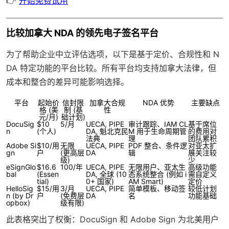
👉
开始免费试用
比较加拿大 NDA 的领先电子签名平台
为了帮助企业中立评估选项，以下是基于定价、合规性和 N
DA 特定功能的平台比较。所有平台均支持加拿大法律，但
成本和整合的差异可能影响选择。
平台
起始价
信封限
加拿大合规
NDA 优势
主要缺点
格 (美
制 (基
性
元/月)
础计划)
DocuSig
$10
5/月
UECA, PIPE
审计跟踪、IAM CL
基于席位
n
(个人)
DA, 魁北克民
M 用于生命周期管
的费用对
法典
理
团队累积
Adobe Si
$10/用
无限
UECA, PIPE
PDF 整合、条件逻
对亚太扩
gn
户
(更高层
DA
辑
展关注较
级)
少
eSignGlo
$16.6
100/年
UECA, PIPE
无限用户、亚太生
高级功能
bal
(Essen
DA, 全球 (10
态系统整合 (例如 i
需自定义
tial)
0+ 国家)
AM Smart)
定价
HelloSig
$15/用
3/月
UECA, PIPE
简单模板、移动签
较低计划
n
(by Dr
户
(免费层
DA
名
功能基础
opbox)
级有限)
此表格突出了权衡：DocuSign 和 Adobe Sign 为北美用户