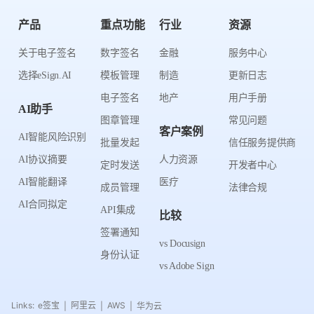
产品
重点功能
行业
资源
关于电子签名
数字签名
金融
服务中心
选择eSign.AI
模板管理
制造
更新日志
电子签名
地产
用户手册
AI助手
图章管理
常见问题
客户案例
AI智能风险识别
批量发起
信任服务提供商
AI协议摘要
人力资源
定时发送
开发者中心
AI智能翻译
医疗
成员管理
法律合规
AI合同拟定
API集成
比较
签署通知
vs Docusign
身份认证
vs Adobe Sign
Links:
e签宝
阿里云
AWS
华为云
|
|
|