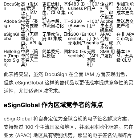
DocuSig
高（发送
更正信封、基
$480 (B
~100/
企业可
附加功能
n
前/后更
于角色的路
usiness P
用户
扩展
如 SMS
正，IAM
由、CLM 集
ro)
性、审
成本更高
委托）
成
计跟踪
Adobe S
中等（委
动态字段、工
~$360
~100/
Adobe
发送后变
ign
托需要原
作流自动化
(Busines
用户
生态系
更严格
输入）
s)
统集成
eSignGl
高（无缝
无限席位、政
$200 (Es
100/
APAC
在非 APA
obal
重新路
府 ID 集成
sential，
月 (Es
合规
C 市场新
由、API 驱
无限用户)
sentia
性、成
兴
动）
l)
本效益
HelloSig
中高（简
简单委托、团
$180 (Es
无限
SMB 用
基本 IA
n (Drop
单的变更
队模板
sentials)
（API
户友好
M，无高
box Sig
签名人工
有限
级 CLM
n)
具）
制）
此表格突显，虽然 DocuSign 在全面 IAM 方面表现出色，
但像 eSignGlobal 这样的替代品以更低成本提供竞争性的灵
活性，尤其适合区域需求。
eSignGlobal 作为区域竞争者的焦点
eSignGlobal 将自身定位为全球合规的电子签名解决方案，
支持超过 100 个主流国家和地区，并采用本地化标准。它在
亚太 (APAC) 地区具有特别优势，那里的电子签名法规碎片