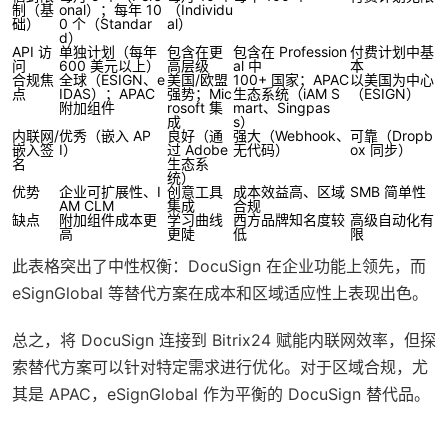
制（基
onal）；每年 10
（Individu
础）
0 个（Standar
al）
d）
API 访
单独计划（每年
包含在更
包含在 Profession
付费计划中基
问
600 美元以上）
高层级
al 中
本
合规焦
全球（ESIGN、e
美国/欧盟
100+ 国家；APAC
以美国为中心
点
IDAS）；APAC
强势；Mic
生态系统（iAM S
（ESIGN）
附加组件
rosoft 集
mart、Singpas
成
s）
内联网/
优秀（嵌入 AP
良好（通
强大（Webhook、
可靠（Dropb
嵌入签
I）
过 Adobe
无代码）
ox 同步）
名
生态系
统）
优势
企业可扩展性、I
创意工具
成本效益高、区域
SMB 简单性
AM CLM
集成
合规
缺点
附加组件成本更
学习曲线
西方品牌知名度较
高级自动化有
高
更陡
低
限
此表格突出了中性权衡：DocuSign 在企业功能上领先，而
eSignGlobal 等替代方案在成本和区域适应性上表现出色。
总之，将 DocuSign 连接到 Bitrix24 赋能内联网效率，但探
索替代方案可以针对特定需求进行优化。对于区域合规，尤
其是 APAC，eSignGlobal 作为平衡的 DocuSign 替代品。