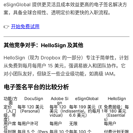
eSignGlobal
提供更灵活且成本效益更高的电子签名解决方
案，具备
全球合规性
、透明定价和更快的入职流程。
👉
开始免费试用
其他竞争对手：HelloSign 及其他
HelloSign（现为 Dropbox 的一部分）专注于简单性，计划
从免费到每月每用户 15 美元，强调易嵌入和团队协作。它
对小团队友好，但缺乏一些企业级功能，如高级 IAM。
电子签名平台的比较分析
功能/方
DocuSign
Adobe Si
eSignGlobal
HelloSign
面
gn
定价
每年 120 美元
每年 120
每年 199 美元（E
免费层级；每
（入门
（Personal）
美元（Indi
ssential，约每月 1
年 180 美元
级，年
vidual）
6.6 美元）
（Essential
度）
s）
用户席
每用户许可
每用户
无限
每用户
位
信封限
每月 5 个（Pers
每月 10 个
每年 100 个
付费计划无限