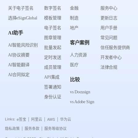
关于电子签名
数字签名
金融
服务中心
选择eSignGlobal
模板管理
制造
更新日志
电子签名
地产
用户手册
AI助手
图章管理
常见问题
客户案例
AI智能风险识别
批量发起
信任服务提供商
AI协议摘要
人力资源
定时发送
开发者中心
AI智能翻译
医疗
成员管理
法律合规
AI合同拟定
API集成
比较
签署通知
vs Docusign
身份认证
vs Adobe Sign
Links:
e签宝
阿里云
AWS
华为云
|
|
|
隐私政策
服务条款
服务等级协议
|
|