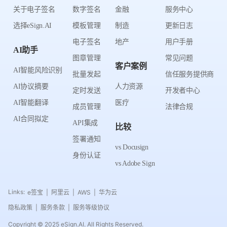
关于电子签名
数字签名
金融
服务中心
选择eSign.AI
模板管理
制造
更新日志
电子签名
地产
用户手册
AI助手
图章管理
常见问题
客户案例
AI智能风险识别
批量发起
信任服务提供商
AI协议摘要
人力资源
定时发送
开发者中心
AI智能翻译
医疗
成员管理
法律合规
AI合同拟定
API集成
比较
签署通知
vs Docusign
身份认证
vs Adobe Sign
Links:
e签宝
阿里云
AWS
华为云
|
|
|
隐私政策
服务条款
服务等级协议
|
|
Copyright © 2025 eSign.AI. All Rights Reserved.