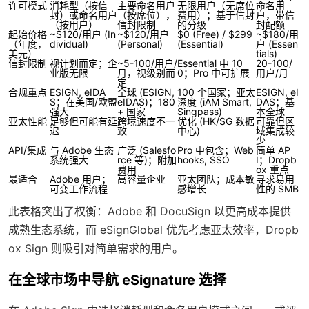
许可模式
消耗型（按信
主要命名用户
无限用户（无席位
命名用
封）或命名用户
（按席位），
费用）；基于信封
户，带信
（按用户）
信封限制
的分级
封配额
起始价格
~$120/用户 (In
~$120/用户
$0 (Free) / $299
~$180/用
（年度，
dividual)
(Personal)
(Essential)
户 (Essen
美元）
tials)
信封限制
视计划而定；企
~5-100/用户/
Essential 中 10
20-100/
业版无限
月，视级别而
0；Pro 中可扩展
用户/月
定
合规重点
ESIGN, eIDA
全球 (ESIGN,
100 个国家；亚太
ESIGN, eI
S；在美国/欧盟
eIDAS)；180
深度 (iAM Smart,
DAS；基
强大
+ 国家
Singpass)
本全球
亚太性能
足够但可能有延
跨境速度不一
优化 (HK/SG 数据
可靠但区
迟
致
中心)
域集成较
少
API/集成
与 Adobe 生态
广泛 (Salesfo
Pro 中包含；Web
简单 AP
系统强大
rce 等)；附加
hooks, SSO
I；Dropb
费用
ox 重点
最适合
Adobe 用户；
高容量企业
亚太团队；成本敏
寻求易用
可变工作流程
感增长
性的 SMB
此表格突出了权衡：Adobe 和 DocuSign 以更高成本提供
成熟生态系统，而 eSignGlobal 优先考虑亚太效率，Dropb
ox Sign 则吸引对简单需求的用户。
在全球市场中导航 eSignature 选择