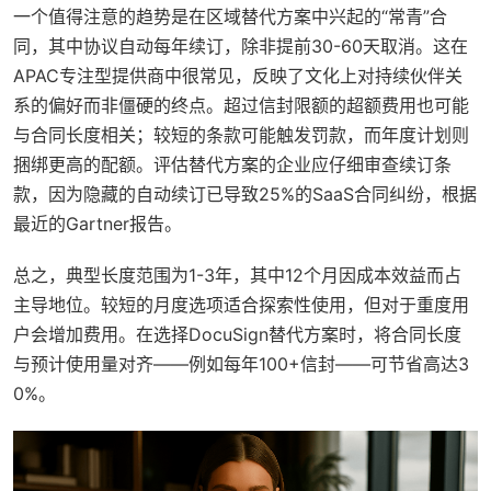
一个值得注意的趋势是在区域替代方案中兴起的“常青”合
同，其中协议自动每年续订，除非提前30-60天取消。这在
APAC专注型提供商中很常见，反映了文化上对持续伙伴关
系的偏好而非僵硬的终点。超过信封限额的超额费用也可能
与合同长度相关；较短的条款可能触发罚款，而年度计划则
捆绑更高的配额。评估替代方案的企业应仔细审查续订条
款，因为隐藏的自动续订已导致25%的SaaS合同纠纷，根据
最近的Gartner报告。
总之，典型长度范围为1-3年，其中12个月因成本效益而占
主导地位。较短的月度选项适合探索性使用，但对于重度用
户会增加费用。在选择DocuSign替代方案时，将合同长度
与预计使用量对齐——例如每年100+信封——可节省高达3
0%。