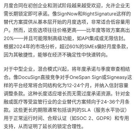
月度合同在初创企业和测试阶段越来越受欢迎，允许企业无
需长期锁定即可承诺。像SignNow和RightSignature这样的
替代方案提供从基本层开始的月度选项，非常适合低容量用
户。然而，这些选项往往价格更高——比年度等效方案高出
20%——并且可能限制高级功能，如API集成或无限信封。
根据2024年的市场分析，超过60%的SMEs偏好月度条款，
因为其敏捷性，能够在经济不确定性中快速转向。
对于中型企业，混合模式兴起，将年度承诺与季度审查相结
合。像DocuSign直接竞争对手OneSpan Sign或Signeasy这
样的平台经常将合同结构化为12-24个月，并纳入信封容量
调整条款。这种长度适应增长而无需过度承诺资源。针对金
融或医疗等受监管行业的企业替代方案倾向于24-36个月条
款。这些更长的期限通常包括谈判的SLA（服务水平协议）
用于正常运行时间、合规认证（如SOC 2、GDPR）和专用
支持，从而证明了延长的锁定合理性。