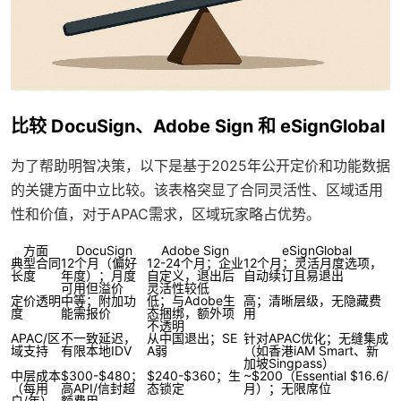
比较 DocuSign、Adobe Sign 和 eSignGlobal
为了帮助明智决策，以下是基于2025年公开定价和功能数据
的关键方面中立比较。该表格突显了合同灵活性、区域适用
性和价值，对于APAC需求，区域玩家略占优势。
方面
DocuSign
Adobe Sign
eSignGlobal
典型合同
12个月（偏好
12-24个月；企业
12个月；灵活月度选项，
长度
年度）；月度
自定义，退出后
自动续订且易退出
可用但溢价
灵活性较低
定价透明
中等；附加功
低；与Adobe生
高；清晰层级，无隐藏费
度
能需报价
态捆绑，额外项
用
不透明
APAC/区
不一致延迟，
从中国退出；SE
针对APAC优化；无缝集成
域支持
有限本地IDV
A弱
（如香港iAM Smart、新
加坡Singpass）
中层成本
$300-$480；
$240-$360；生
~$200（Essential $16.6/
（每用
高API/信封超
态锁定
月）；无限席位
户/年）
额费用