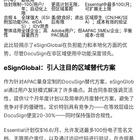
信封限制
~100/用户/
更高计划无限，
Essential中最多100/月；
年；自动化上
但区域差距
可扩展无上限
限
合规 &
全球强大（ESI
美/欧良好；退出
区域原生（CN/HK/SE
附加功能
GN、eIDA
后有限
A）；成本有效的验证
S）；IDV昂贵
整体适用
全球企业；高
Adobe用户；但A
APAC SMEs/企业；平衡
性
容量西方
PAC挑战
成本-合规
此比较揭示了eSignGlobal在负担能力和本地化方面的优
势，尽管DocuSign在非区域使用中功能深度领先。
eSignGlobal：引人注目的区域替代方案
作为针对APAC量身定制的DocuSign替代方案，eSignGlob
al通过用户友好模式解决了许多痛点。其合同条款强调灵活
性，提供12个月年度计划以及简单的月度替代方案，避免了
竞争对手的僵硬性。定价特别具有竞争力——在等效层级比
DocuSign便宜20-30%——同时保持强劲合规性。
Essential计划仅$16.6/月，允许发送最多100份电子签名文
档、无限用户席位，以及通过访问代码进行验证，在合规基