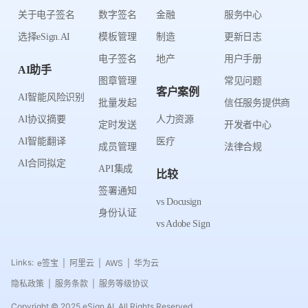
关于电子签名
数字签名
金融
服务中心
选择eSign.AI
模板管理
制造
更新日志
电子签名
地产
用户手册
AI助手
图章管理
常见问题
客户案例
AI智能风险识别
批量发起
信任服务提供商
AI协议摘要
人力资源
定时发送
开发者中心
AI智能翻译
医疗
成员管理
法律合规
AI合同拟定
API集成
比较
签署通知
vs Docusign
身份认证
vs Adobe Sign
Links:
e签宝
阿里云
AWS
华为云
|
|
|
隐私政策
服务条款
服务等级协议
|
|
Copyright © 2025 eSign.AI. All Rights Reserved.