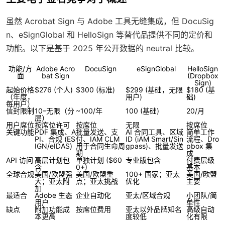
虽然 Acrobat Sign 与 Adobe 工具无缝集成，但 DocuSig
n、eSignGlobal 和 HelloSign 等替代品提供不同的定价和
功能。以下是基于 2025 年公开数据的 neutral 比较。
功能/方
Adobe Acro
DocuSign
eSignGlobal
HelloSign
面
bat Sign
(Dropbox
Sign)
起始价格
$276 (个人)
$300 (标准)
$299 (基础，无限
$180 (基
（年度，
用户)
础)
每用户）
信封限制
10–无限（分
~100/年
100 (基础)
20/月
层）
用户席位
按席位许可
按席位
无限
按席位
关键功能
PDF 集成、A
批量发送、支
AI 合同工具、区域
简单工作
PI、合规 (ES
付、IAM CLM
ID (iAM Smart/Sin
流程、Dro
IGN/eIDAS)
用于合同生命周
gpass)、批量发送
pbox 集
期
成
API 访问
高层计划包
单独计划 ($60
专业版包含
付费层级
含
0+)
基本
全球合规
美国/欧盟强
美国/欧盟重
100+ 国家；亚太
美国/欧盟
大；亚太附
点；亚太挑战
优化
主要
加
最适合
Adobe 生态
企业自动化
亚太/区域合规
小团队/简
用户
单性
缺点
附加功能成
按席位费用
亚太以外品牌知名
高级自动
本更高
度较低
化有限