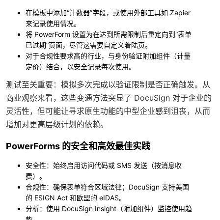
在模板中添加“计数器”字段，或使用外部工具如 Zapier
来记录使用情况。
将 PowerForm 设置为在达到所需限制后重定向到“表单
已过期”页面，尽管这需要自定义着陆页。
对于合规性要求高的行业，与身份验证附加组件（计量
定价）结合，以安全记录每次使用。
测试至关重要：模拟多次完成以验证限制是否正确触发。从
商业观察来看，这些变通方法突显了 DocuSign 对于企业的
灵活性，但可能让寻求原生功能的中型企业感到沮丧，从而
增加对更高层级计划的依赖。
PowerForms 的安全和高效最佳实践
安全性
：始终启用访问代码或 SMS 发送（按消息收
费）。
合规性
：确保表单符合区域法律；DocuSign 支持美国
的 ESIGN Act 和欧盟的 eIDAS。
分析
：使用 DocuSign Insight（附加组件）监控使用趋
势。