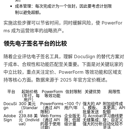
成本管理
：每次完成计为一个信封，因此要考虑计划限
制以避免超额。
实施这些步骤可以节省时间，同时缓解风险，使 PowerFor
ms 成为运营效率的战略资产。
领先电子签名平台的比较
随着企业评估电子签名工具，理解 DocuSign 的替代方案对
于成本、合规性和功能匹配至关重要。下面是对关键玩家的
中立比较，重点关注定价、PowerForm 等效功能和区域支
持等核心方面。数据来源于 2025 年官方定价概述。
平台
起始价格
PowerForm
信封限制
关键优势
局限性
（年付，每
等效功能
用户）
DocuSi
300 美元
PowerForms
~100 个/
强大的 AP
附加组件成
gn
（Standar
（通过 API
用户/年
I、模板、
本更高；API
d）
限制）
批量发送
配额
Adobe
239.88 美
Web Forms
企业版无
与 Acrobat
学习曲线更
Sign
元（Individ
（通过 API
限；低层
无缝集成；
陡；自定义
ual）
的基于使用
级计量
强大的分析
自动化较不
过期）
灵活