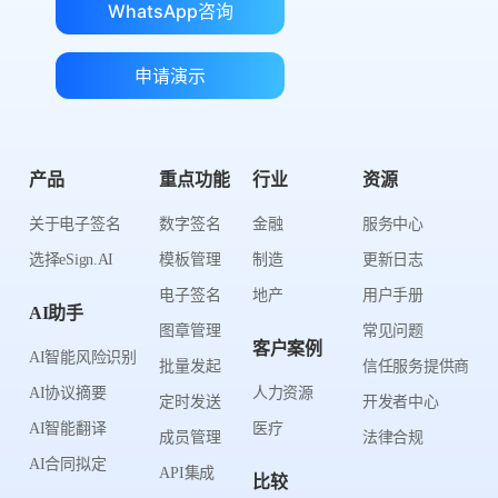
WhatsApp咨询
申请演示
产品
重点功能
行业
资源
关于电子签名
数字签名
金融
服务中心
选择eSign.AI
模板管理
制造
更新日志
电子签名
地产
用户手册
AI助手
图章管理
常见问题
客户案例
AI智能风险识别
批量发起
信任服务提供商
AI协议摘要
人力资源
定时发送
开发者中心
AI智能翻译
医疗
成员管理
法律合规
AI合同拟定
API集成
比较