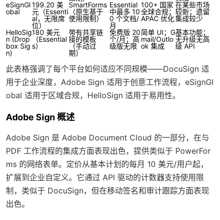
eSignGl
199.20 美
SmartForms
Essential
100+ 国家
在某些市场
obal
元（Essenti
（原生基于
中最多 10
全球合规；
较新；遗留
al，无限席
使用限制）
0 个文档/
APAC 优化
集成较少
位）
月
HelloSig
180 美元
带有共享链
免费版 20
简单 UI；G
基本功能；
n (Drop
（Essential
接的模板
个/月；高
mail/Outlo
无升级无高
box Sig
s）
（手动过
级版无限
ok 集成
级 API
n)
期）
此表格强调了每个平台如何适应不同规模——DocuSign 适
用于企业深度，Adobe Sign 适用于创意工作流程，eSignGl
obal 适用于区域合规，HelloSign 适用于易用性。
Adobe Sign 概述
Adobe Sign 是 Adobe Document Cloud 的一部分，在与
PDF 工作流程的集成方面表现出色，提供类似于 PowerFor
ms 的网络表单。定价从基本计划的每月 10 美元/用户起，
扩展到企业自定义。它通过 API 驱动的计数器支持使用限
制，类似于 DocuSign，但在移动签名和审计跟踪方面表现
出色。