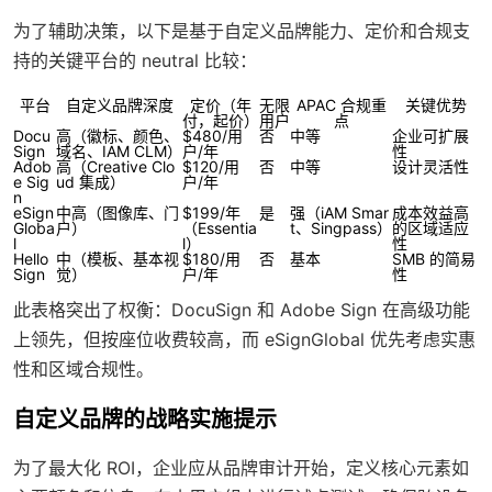
为了辅助决策，以下是基于自定义品牌能力、定价和合规支
持的关键平台的 neutral 比较：
平台
自定义品牌深度
定价（年
无限
APAC 合规重
关键优势
付，起价）
用户
点
Docu
高（徽标、颜色、
$480/用
否
中等
企业可扩展
Sign
域名、IAM CLM）
户/年
性
Adob
高（Creative Clo
$120/用
否
中等
设计灵活性
e Sig
ud 集成）
户/年
n
eSign
中高（图像库、门
$199/年
是
强（iAM Smar
成本效益高
Globa
户）
（Essentia
t、Singpass）
的区域适应
l
l）
性
Hello
中（模板、基本视
$180/用
否
基本
SMB 的简易
Sign
觉）
户/年
性
此表格突出了权衡：DocuSign 和 Adobe Sign 在高级功能
上领先，但按座位收费较高，而 eSignGlobal 优先考虑实惠
性和区域合规性。
自定义品牌的战略实施提示
为了最大化 ROI，企业应从品牌审计开始，定义核心元素如