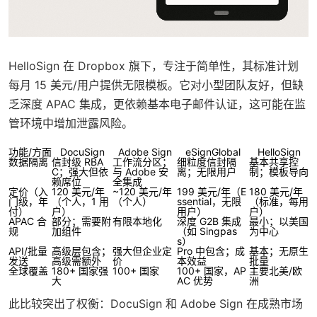
HelloSign 在 Dropbox 旗下，专注于简单性，其标准计划
每月 15 美元/用户提供无限模板。它对小型团队友好，但缺
乏深度 APAC 集成，更依赖基本电子邮件认证，这可能在监
管环境中增加泄露风险。
功能/方面
DocuSign
Adobe Sign
eSignGlobal
HelloSign
数据隔离
信封级 RBA
工作流分区；
细粒度信封隔
基本共享控
C；强大但依
与 Adobe 安
离；无限用户
制；模板导向
赖席位
全集成
定价（入
120 美元/年
~120 美元/年
199 美元/年（E
180 美元/年
门级，年
（个人，1 用
（个人）
ssential，无限
（标准，每用
付）
户）
用户）
户）
APAC 合
部分；需要附
有限本地化
深度 G2B 集成
最小；以美国
规
加组件
（如 Singpas
为中心
s）
API/批量
高级层包含；
强大但企业定
Pro 中包含；成
基本；无原生
发送
高级需额外
价
本效益
批量
全球覆盖
180+ 国家强
100+ 国家
100+ 国家，AP
主要北美/欧
大
AC 优势
洲
此比较突出了权衡：DocuSign 和 Adobe Sign 在成熟市场