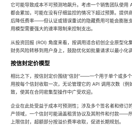
它可能导致成本不可预测地飙升。考虑一个销售团队使用 A
都会累加，可能在没有仔细监控的情况下超过预算。提供商通
后降低费率——但认证或错误重试的隐藏费用可能会膨胀
用模型需要强大的速率限制来控制支出。
从投资回报 (ROI) 角度来看，按调用适合初创企业原
财务风险转移到用户身上，鼓励优化如批量请求以最小化
按信封定价模型
相比之下，按信封定价围绕“信封”——一个用于单个或多
用按每个信封收取一次，无论管理它的 API 调用次数（
致，使其在合同密集型操作中广受欢迎。
企业在此处受益于成本可预测性；涉及多个签名者和修订的复
产领域，一个信封可能涵盖租赁协议及其附件和付款——
上限信封，超额部分按溢价费率收取，促进长期规划。