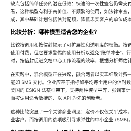
缺点包括简单任务的潜在低效：快速的一次性签名仍需支
看，这种模型有利于高价值、不频繁的使用，如法律审查
成，其中基础计划包括信封配额，降低忠实客户的单位成
比较分析：哪种模型适合您的企业？
比较按调用和按信封揭示了可扩展性和透明度的权衡。按
使用付费，但它要求警惕的使用分析以避免“账单冲击”。行
时，按信封促进文档中心工作流程的效率，根据分析师估计，每
在实践中，混合模型正在兴起，融合两者以实现细致计费
能如 SMS 交付。企业应基于指标如平均每个用户的信封数
美国的 ESIGN 法案框架下，支持两种模型平等，强调
而按调用适合敏捷的、以 API 为先的创新者。
这种比较突显了一个关键商业洞见：定价不仅仅关乎成本
业客户，而按调用的选项吸引寻求弹性的中小企业 (SMB)