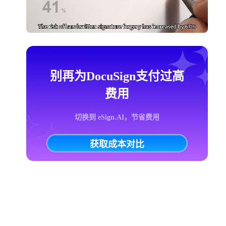
别再为DocuSign支付过高
费用
切换到 eSign.AI，节省费用
获取成本对比