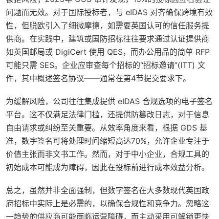
问题而无效。对于国际投标者，与 eIDAS 对齐确保跨境有效
性，但脱欧引入了细微摩擦，如需要英国认可的信任服务提
供商。在实践中，建筑或国防招标往往要求通过认证提供商
如英国邮局或 DigiCert 使用 QES，而办公用品的简单 RFP
可能只需 SES。企业应审查每个招标的“招标邀请”(ITT) 文
件，其中概述签名协议——通常在第4节提交要求下。
为缓解风险，公司往往集成提供 eIDAS 合规选项的电子签名
平台。这不仅满足法律门槛，还提供防篡改日志，对于信息
自由请求或纠纷至关重要。从效率角度来看，根据 GDS 基
准，数字签名可将处理时间缩短高达70%，允许企业专注于
价值主张而非文书工作。然而，对于中小企业，合规工具的
初始成本可能成为障碍，因此在投标前进行成本效益分析。
总之，虽然并非全面强制，但数字签名在大多数现代英国政
府招标中实际上是必需的，以确保合规性和竞争力。忽略这
一趋势的供应商可能面临运营障碍，而主动采用可解锁更快