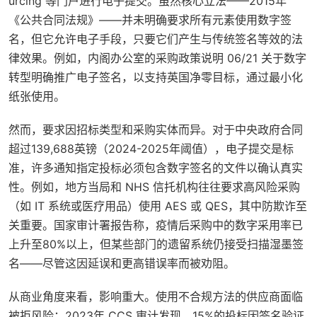
urcing 等门户进行电子提交。虽然核心立法——2015年
《公共合同法规》——并未明确要求所有元素使用数字签
名，但它允许电子手段，只要它们产生与传统签名等效的法
律效果。例如，内阁办公室的采购政策说明 06/21 关于数字
转型明确推广电子签名，以支持英国净零目标，通过最小化
纸张使用。
然而，要求因招标类型和采购实体而异。对于中央政府合同
超过139,688英镑（2024-2025年阈值），电子提交是标
准，许多通知指定投标必须包含数字签名的文件以确认真实
性。例如，地方当局和 NHS 信托机构往往要求高风险采购
（如 IT 系统或医疗用品）使用 AES 或 QES，其中防欺诈至
关重要。国家审计署报告称，疫情后采购中的数字采用率已
上升至80%以上，但某些部门的遗留系统仍接受扫描湿墨签
名——尽管这因延误和更高错误率而被劝阻。
从商业角度来看，影响重大。使用不合规方法的供应商面临
被拒风险；2023年 CCS 审计发现，15%的投标因签名验证