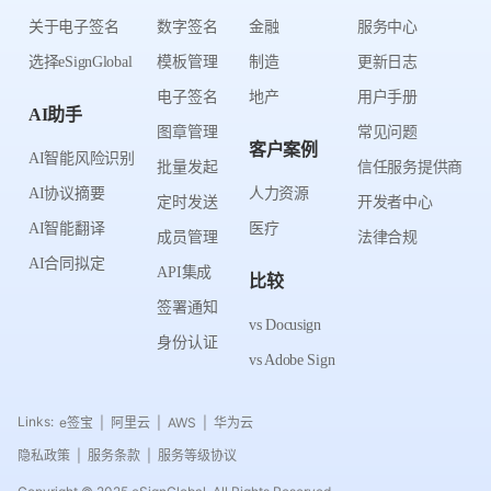
关于电子签名
数字签名
金融
服务中心
选择eSignGlobal
模板管理
制造
更新日志
电子签名
地产
用户手册
AI助手
图章管理
常见问题
客户案例
AI智能风险识别
批量发起
信任服务提供商
AI协议摘要
人力资源
定时发送
开发者中心
AI智能翻译
医疗
成员管理
法律合规
AI合同拟定
API集成
比较
签署通知
vs Docusign
身份认证
vs Adobe Sign
Links:
e签宝
阿里云
AWS
华为云
|
|
|
隐私政策
服务条款
服务等级协议
|
|