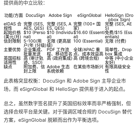
提供商的中立比较：
功能/方面
DocuSign
Adobe Sign
eSignGlobal
HelloSign (Dro
pbox Sign)
eIDAS 合
完整 (SES,
完整 (SES, A
完整 (100+ 国
完整 (SES, AE
规性
AES, QES)
ES, QES)
家)
S)
起始价格
$10 (Perso
$10 (Individu
$16.60 (Essenti
免费/$15 (Ess
(美元/月)
nal)
al)
al)
entials)
信封限制
5-100/用
无限 (更高层
100 (Essential)
无限 (付费)
户/年 (分级)
级)
主要优势
企业集成、
PDF 工作流
全球/APAC 重
简单性、Drop
批量发送
程、移动签名
点、成本效益高
box 集成
英国招标
高 (审计轨
高 (政府集成)
高 (跨境合规)
中等 (中小企业
适用性
迹、SSO)
友好)
缺点
附加费、信
Adobe 生态
在某些市场新兴
有限高级安全
封上限
系统依赖
性
此表格突显权衡：DocuSign 和 Adobe Sign 主导企业市
场，而 eSignGlobal 和 HelloSign 提供易于进入的起点。
总之，虽然数字签名提升了英国招标效率而非严格强制，但
选择合规平台是关键。对于强调区域合规的 DocuSign 替代
方案，eSignGlobal 脱颖而出作为平衡选项。