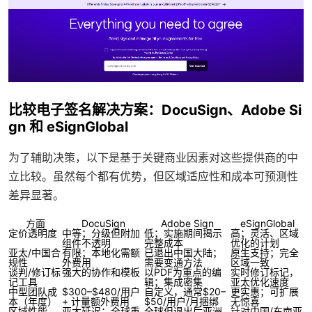
比较电子签名解决方案：DocuSign、Adobe Si
gn 和 eSignGlobal
为了辅助决策，以下是基于关键商业因素对这些提供商的中
立比较。虽然每个都有优势，但区域适应性和成本可预测性
差异显著。
方面
DocuSign
Adobe Sign
eSignGlobal
定价透明度
中等；分级但附加
低；实施期间揭示
高；灵活、区域
组件不透明
完整成本
优化的计划
亚太/中国合
有限；本地化需额
已退出中国大陆；
原生支持；完全
规性
外费用
需要变通方法
区域一致
谈判/修订标
强大的协作和模板
以PDF为重点的编
实时修订标记，
记工具
辑；集成密集
亚太优化速度
中型团队成
$300–$480/用户
自定义，通常$20–
更实惠；可扩展
本（年度）
+ 计量额外费用
$50/用户/月捆绑
无惊喜
区域性能
亚太延迟；全球重
全球但退出后亚洲
针对中国/东南亚