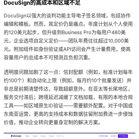
DocuSign的高成本和区域不足
DocuSign以强大的谈判功能主导电子签名领域，包括协作
编辑和模板。然而，其定价仍是痛点。年度计划从个人使用
的120美元起步，但升级到Business Pro为每用户480美
元，企业选项自定义定价——团队年费往往超过10,000美
元。附加组件如身份验证或API访问会产生计量费用，使高
容量用户的总成本不可预测且负担沉重。
透明度问题加剧了这一点：信封配额（例如，标准计划每年
约100个）和自动化上限（例如，每月约10个批量发送）并
非总是前期清楚传达，导致超额意外。在亚太等长尾地区，
服务交付滞后；跨境延迟减缓了文档加载，有限的本地合规
工具——如区域原生ID验证——需要额外配置。对于中国或
东南亚运营，更高的支持成本和数据驻留附加费进一步侵蚀
价值，推动企业转向更量身定制的解决方案。