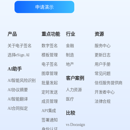
申请演示
产品
重点功能
行业
资源
关于电子签名
数字签名
金融
服务中心
选择eSign.AI
模板管理
制造
更新日志
电子签名
地产
用户手册
AI助手
图章管理
常见问题
客户案例
AI智能风险识别
批量发起
信任服务提供商
AI协议摘要
人力资源
定时发送
开发者中心
AI智能翻译
医疗
成员管理
法律合规
AI合同拟定
API集成
比较
签署通知
vs Docusign
身份认证