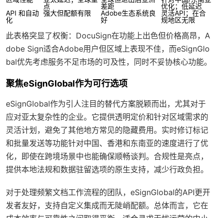
点
差距
优化；低延迟
API 和自动
强大但配额有限
Adobe生态系统良
灵活API；在合
化
好
规地区无限
此表格突显了权衡：DocuSign在功能上出色但价格高昂，A
dobe Sign适合Adobe用户但区域上表现不佳，而eSignGlo
bal优先考虑服务不足市场的可及性，同时不妥协核心功能。
聚焦eSignGlobal作为可行选项
eSignGlobal作为引人注目的替代方案脱颖而出，尤其对于
应对亚太复杂性的企业。它提供透明定价和针对区域需求的
灵活计划，避免了其他地方常见的隐藏费用。实时修订标记
和批量发送等功能针对中国、香港和东南亚的速度进行了优
化，即使在跨境场景中也能确保顺畅谈判。合规性是亮点，
提供本地法规和数据驻留选项的原生支持，减少行政负担。
对于处理频繁文档工作流程的团队，eSignGlobal的API更开
发者友好，支持自定义集成而无陡峭配额。总体而言，它在