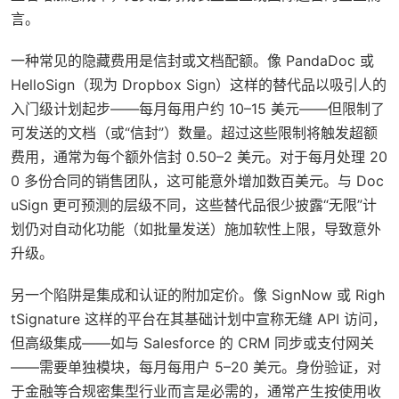
言。
一种常见的隐藏费用是
信封或文档配额
。像 PandaDoc 或
HelloSign（现为 Dropbox Sign）这样的替代品以吸引人的
入门级计划起步——每月每用户约 10–15 美元——但限制了
可发送的文档（或“信封”）数量。超过这些限制将触发超额
费用，通常为每个额外信封 0.50–2 美元。对于每月处理 20
0 多份合同的销售团队，这可能意外增加数百美元。与 Doc
uSign 更可预测的层级不同，这些替代品很少披露“无限”计
划仍对自动化功能（如批量发送）施加软性上限，导致意外
升级。
另一个陷阱是
集成和认证的附加定价
。像 SignNow 或 Righ
tSignature 这样的平台在其基础计划中宣称无缝 API 访问，
但高级集成——如与 Salesforce 的 CRM 同步或支付网关
——需要单独模块，每月每用户 5–20 美元。身份验证，对
于金融等合规密集型行业而言是必需的，通常产生按使用收