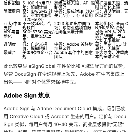
信封配额
5–100 个/用户/
高级层级无限；API 限
可扩展至无限；清
年；超额计量
制额外
晰自动化上限
隐藏费用
高：IDV/SMS 计
中等：集成附加（10+
低：透明附加，无
量，亚太附加费
美元/月），存储费用
区域罚款
（20–50%）
亚太/中国
不一致延迟，合
2023 年退出中国市
本地优化；全面 C
支持
规缺口
场；东南亚选项有限
N/HK/SEA 合规
API 与自
600–5760 美元/
捆绑但高量计量
灵活 API 从 200
动化
年；批量发送上
美元/年起；专业
限
计划无限批量
透明度
低：自定义报
中等：Adobe 关联增
高：固定 TCO 计
价，模糊限制
加复杂性
算器，无惊喜
最适合
美国/欧盟企业合
Adobe 套件中的创意
亚太导向、注重成
规
团队
本的全球企业
此比较突显 eSignGlobal 在性价比和区域适配方面的优势，
尽管 DocuSign 在全球规模上领先，Adobe 在生态集成上
出色——同时对个体需求保持中立。
Adobe Sign 焦点
Adobe Sign 与 Adobe Document Cloud 集成，吸引已使
用 Creative Cloud 或 Acrobat 生态的用户。定价与 Docu
Sign 类似，每用户每月 10–40 美元，商业层级提供“无限”