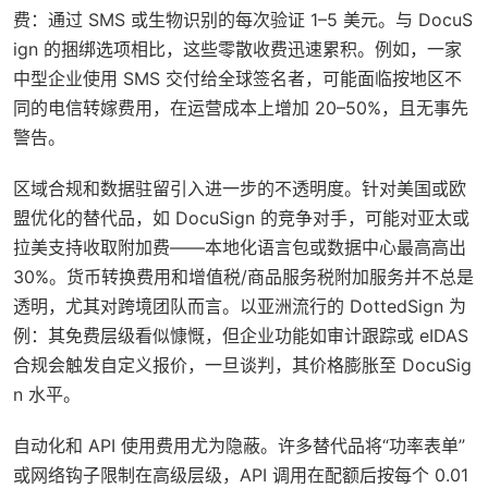
费：通过 SMS 或生物识别的每次验证 1–5 美元。与 DocuS
ign 的捆绑选项相比，这些零散收费迅速累积。例如，一家
中型企业使用 SMS 交付给全球签名者，可能面临按地区不
同的电信转嫁费用，在运营成本上增加 20–50%，且无事先
警告。
区域合规和数据驻留引入进一步的不透明度。针对美国或欧
盟优化的替代品，如 DocuSign 的竞争对手，可能对亚太或
拉美支持收取附加费——本地化语言包或数据中心最高高出
30%。货币转换费用和增值税/商品服务税附加服务并不总是
透明，尤其对跨境团队而言。以亚洲流行的 DottedSign 为
例：其免费层级看似慷慨，但企业功能如审计跟踪或 eIDAS
合规会触发自定义报价，一旦谈判，其价格膨胀至 DocuSig
n 水平。
自动化和 API 使用费用尤为隐蔽。许多替代品将“功率表单”
或网络钩子限制在高级层级，API 调用在配额后按每个 0.01