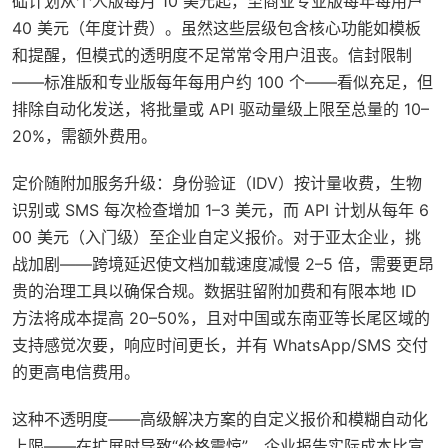
础计划从个人版每月 10 美元起，至商业专业版每年每用户
40 美元（年度计费）。虽然这些层级包含核心功能如模板
和提醒，但模式的透明度不足常常令用户沮丧。信封限制
——标准版和专业版每年每用户约 100 个——看似充足，但
排除自动化发送，将批量或 API 驱动量级上限至总量的 10–
20%，需额外费用。
定价随附加服务升级：身份验证（IDV）按计量收费，生物
识别或 SMS 每次检查增加 1–3 美元，而 API 计划从每年 6
00 美元（入门级）至企业自定义报价。对于亚太企业，挑
战加剧——跨境延迟使文档加载速度减慢 2–5 倍，需要更昂
贵的治理工具以确保合规。数据驻留附加费和有限本地 ID
方法将成本提高 20–50%，且对中国或东南亚等长尾区域的
支持感觉次要，响应时间更长，并有 WhatsApp/SMS 交付
的更高电信费用。
这种不透明度——高级解决方案的自定义报价和模糊自动化
上限——在扩展时导致“价格震惊”。企业报告实际成本比宣