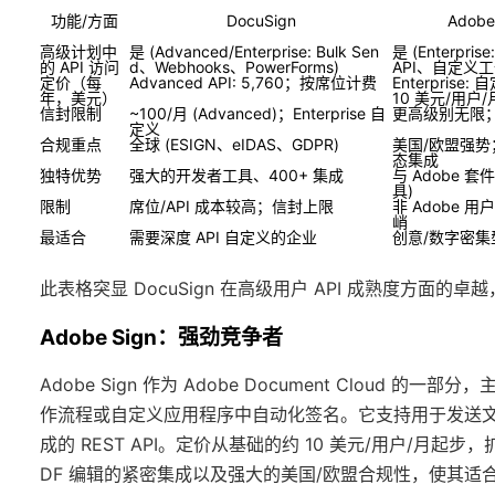
功能/方面
DocuSign
Adobe
高级计划中
是 (Advanced/Enterprise: Bulk Sen
是 (Enterpris
的 API 访问
d、Webhooks、PowerForms)
API、自定义工
定价（每
Advanced API: 5,760；按席位计费
Enterprise
年，美元）
10 美元/用户/
信封限制
~100/月 (Advanced)；Enterprise 自
更高级别无限
定义
合规重点
全球 (ESIGN、eIDAS、GDPR)
美国/欧盟强势；
态集成
独特优势
强大的开发者工具、400+ 集成
与 Adobe 套件
具)
限制
席位/API 成本较高；信封上限
非 Adobe 
峭
最适合
需要深度 API 自定义的企业
创意/数字密集
此表格突显 DocuSign 在高级用户 API 成熟度方
Adobe Sign：强劲竞争者
Adobe Sign 作为 Adobe Document Cloud 的一部分
作流程或自定义应用程序中自动化签名。它支持用于发送文档、跟踪状
成的 REST API。定价从基础的约 10 美元/用户/月起步，
DF 编辑的紧密集成以及强大的美国/欧盟合规性，使其适合