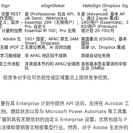
 Sign
eSignGlobal
HelloSign (Dropbox Sig
n)
e: 完整 REST
是 (Professional: 包含 API、B
是 (Advanced: 基本 AP
作流程)
ulk Send、Webhooks)
I、通过 Zapier 集成)
: 自定义；起步 ~
Essential: 299（无限用户）；
240/用户 (Essentials)；3
月
Pro: 自定义
60/用户 (Premium)
；计量附加费
Essential 中 100；Pro 无限
视计划 20-100/月
Adobe 生
100+ 国家；APAC 原生 (iAM
美国重点 (ESIGN)；基本
Smart、Singpass)
国际
无缝 (PDF 工
无席位费用、AI 合同功能
简单 UI、Dropbox 集成
用户学习曲线陡
非 APAC 地区较不成熟
高级自动化有限
型工作流程
寻求成本节约的 APAC/全球团
具有基本签名需求的中型
队
企业 (SMBs)
面的卓越，但竞争对手在可负担性或区域重点上提供竞争优势。
，主要在其 Enterprise 计划中提供 API 访问，支持在 Acrobat 工
态以及与 Microsoft Power Automate 等工具集
扩展到具有无限信封的自定义 Enterprise 设置。优势包括与 P
法律和营销等文档密集型行业。然而，对于 Adobe 生态外的