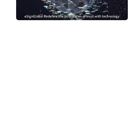
别再为DocuSign支付过高
费用
切换到 eSign.AI，节省费用
获取成本对比