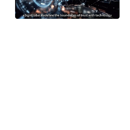
别再为DocuSign支付过高
费用
切换到 eSign.AI，节省费用
获取成本对比