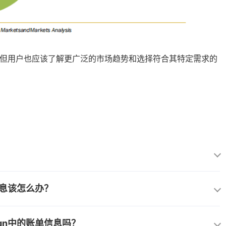
单的过程，但用户也应该了解更广泛的市场趋势和选择符合其特定需求的
帐户并导航到“设置”或“帐户”部分，具体取决于您的帐户类
信息该怎么办？
您的账单地址、付款方式或其他相关详细信息。如果您遇
账单信息，请首先确保您以正确的帐户凭据登录。然后，转
寻求帮助。或者，如果您正在寻找一个具有更强大区域合规
gn中的账单信息吗？