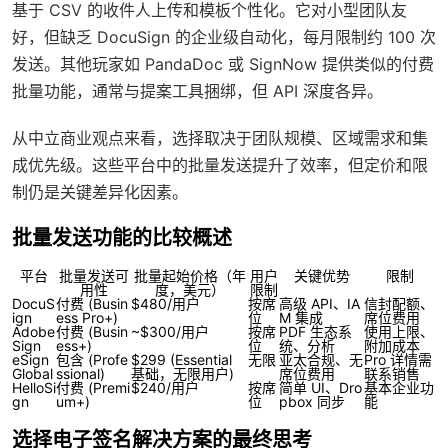
基于 CSV 的收件人上传和模板个性化。它对小型团队友
好，但缺乏 DocuSign 的企业级自动化，每月限制约 100 次
发送。其他玩家如 PandaDoc 或 SignNow 提供类似的付费
批量功能，通常与提案工具捆绑，但 API 深度各异。
从中立商业观点来看，选择取决于团队规模、区域需求和集
成优先级。这些平台中的批量发送提升了效率，但定价和限
制仍是关键差异化因素。
批量发送功能的比较概述
平台
批量发送可
批量起始价格（年
用户
关键优势
限制
用性
度，美元）
限制
DocuS
付费 (Busin
$480/用户
按席
高级 API、IA
信封配额、
ign
ess Pro+)
位
M 集成
席位费用
Adobe
付费 (Busin
~$300/用户
按席
PDF 生态系
使用上限、
Sign
ess+)
位
统、分析
附加成本
eSign
包含 (Profe
$299 (Essential
无限
亚太合规、无
Pro 详情需
Global
ssional)
基础，无限用户)
席位费用
联系销售
HelloSi
付费 (Premi
$240/用户
按席
简单 UI、Dro
基本企业功
gn
um+)
位
pbox 同步
能
选择电子签名解决方案的最终思考